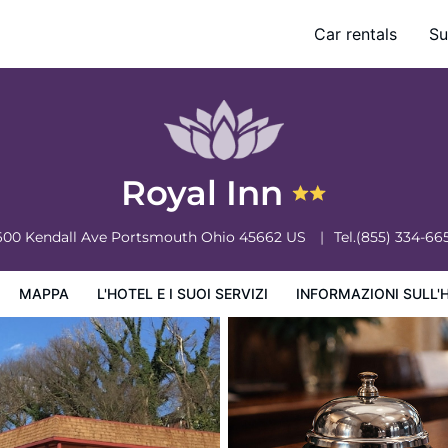
Car rentals
Su
ervizi
Informazioni sull'hotel
Condizioni dell'hotel
Royal Inn
600 Kendall Ave
Portsmouth
Ohio
45662
US
Tel.
(855) 334-66
MAPPA
L'HOTEL E I SUOI SERVIZI
INFORMAZIONI SULL'