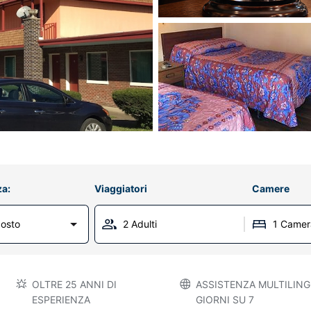
za:
Viaggiatori
Camere
osto
2 Adulti
1 Camer
OLTRE 25 ANNI DI
ASSISTENZA MULTILINGU
ESPERIENZA
GIORNI SU 7