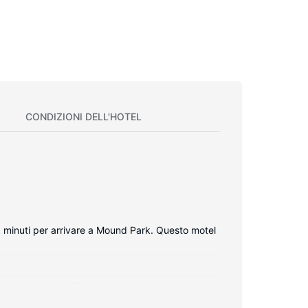
CONDIZIONI DELL'HOTEL
i 1 minuti per arrivare a Mound Park. Questo motel
cia/vasca. I comfort includono scrivanie, mentre