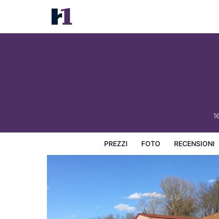
Royal Inn
Prezzi
Foto
Recensioni
Mappa
L'hotel e i suoi s
1
PREZZI
FOTO
RECENSIONI