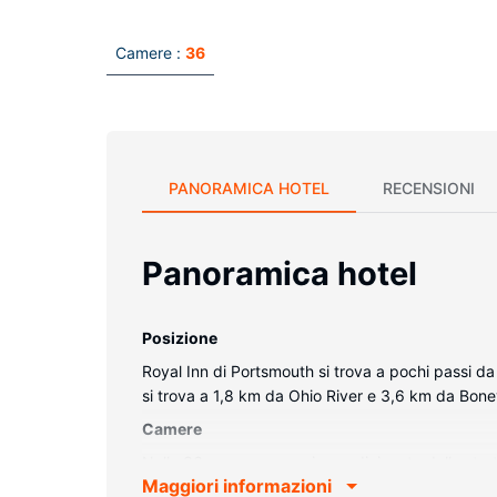
Camere :
36
PANORAMICA HOTEL
RECENSIONI
Panoramica hotel
Posizione
Royal Inn di Portsmouth si trova a pochi passi da
si trova a 1,8 km da Ohio River e 3,6 km da Bone
Camere
Nelle 36 camere con aria condizionata della strut
Maggiori informazioni
le pulizie sono eseguite tutti i giorni.