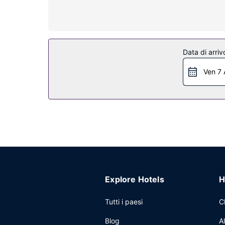
Altre attrattive
Potrai usufruire di una reception aperta 24 ore su
Data di arriv
Ven 7 
Explore Hotels
H
Tutti i paesi
C
Blog
A