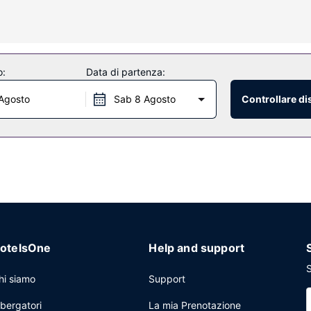
 24 e un angolo caffè nelle aree comuni. Il un parcheggio gratuito è d
o:
Data di partenza:
Agosto
Sab 8 Agosto
Controllare di
otelsOne
Help and support
S
hi siamo
Support
lbergatori
La mia Prenotazione