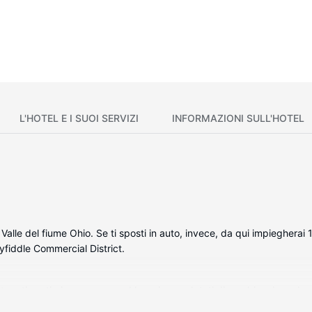
L'HOTEL E I SUOI SERVIZI
INFORMAZIONI SULL'HOTEL
 Valle del fiume Ohio. Se ti sposti in auto, invece, da qui impieghera
yfiddle Commercial District.
tura ti sentirai come a casa. I bagni sono dotati di combinazione doc