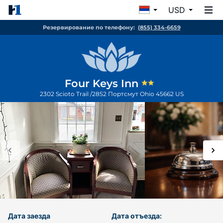
USD
Резервирование по телефону:
(855) 334-6659
Four Keys Inn
2302 Scioto Trail /2852
Портсмут
Ohio
45662
US
Дата заезда
Дата отъезда: