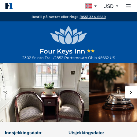
USD
Bestill på nettet eller ring:
(855) 334-6659
Four Keys Inn
2302 Scioto Trail /2852
Portsmouth
Ohio
45662
US
Innsjekkingsdato:
Utsjekkingsdato: