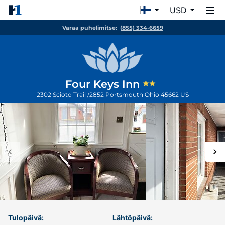
USD
Varaa puhelimitse:
(855) 334-6659
Four Keys Inn
2302 Scioto Trail /2852
Portsmouth
Ohio
45662
US
Tulopäivä:
Lähtöpäivä: