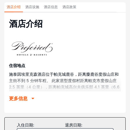
酒店介绍
酒店设施
酒店信息
酒店政策
酒店介绍
住宿地点
施泰因埃里克森酒店位于帕克城鹿谷，距离麋鹿谷度假山庄和
主街不到 5 分钟车程。 此家居型度假村距离帕克市度假山庄
2.5 英里（4 公里），距离帕克城高尔夫俱乐部 4.1 英里（6.6
公里）。
更多信息
客房
有 179 间特色装修的客房提供iPod 基座和迷你吧；您定能在
旅途中找到家的舒适。带有卫星频道的智能电视可满足您的娱
乐需求；同时提供免费无线网络，方便您与朋友保持联系。配
入住日期:
退房日期:
备淋浴/盆浴组合的私人浴室提供浸泡浴缸和名牌洗护用品。便