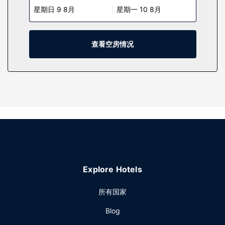
星期日 9 8月
星期一 10 8月
利设施包括保险箱和免费报纸，以及带有免费市内通话的电
话。
物业设施
查看空房情况
到全方位服务的 SPA 放松一下；在这里，您可以享受按摩、身
体护理和面部护理。此度假村可以滑雪进出，您肯定会喜欢这
种便利；此外还提供 2 个室外游泳池和 2 个热水浴缸。此度假
村的其他特色包括免费 WiFi、礼宾服务和游乐厅/游戏室。
餐厅
您不妨去度假村的Glitretind餐厅用餐，这里供应午餐、晚餐和
早午餐。此外您也可以去咖啡馆用餐，或者待在房间里，享受
24 小时送餐服务。在忙碌的一天后，不妨去酒吧/酒廊轻松一
下。
其他设施
Explore Hotels
特色服务/设施包括商务中心、干洗/洗衣服务和24 小时前台服
务。计划在帕克城举办活动？这家度假村拥有 2137 平方米
所有国家
（23000 平方英尺）的空间，包括会议中心和17 间会议室。
Blog
设有收费的24 小时往返机场班车。