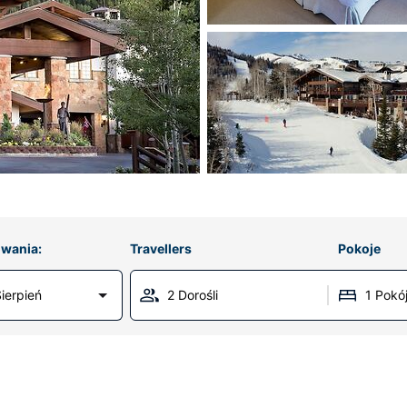
wania:
Travellers
Pokoje
ierpień
2 Dorośli
1 Pokó