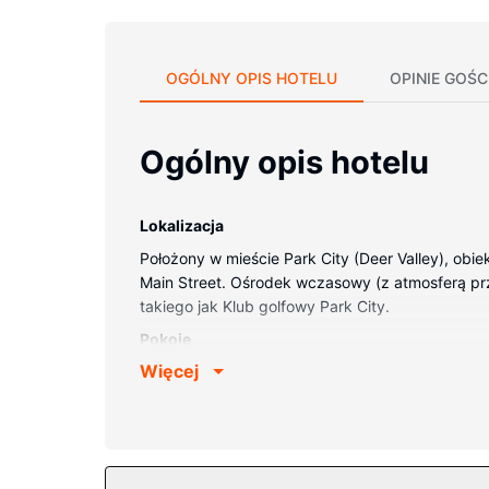
OGÓLNY OPIS HOTELU
OPINIE GOŚC
Ogólny opis hotelu
Lokalizacja
Położony w mieście Park City (Deer Valley), obie
Main Street. Ośrodek wczasowy (z atmosferą przy
takiego jak Klub golfowy Park City.
Pokoje
Więcej
Poczuj się jak w domu w 179 oryginalnie udekor
internetu zapewni łączność ze światem, a Telew
głębokie wanny i markowe przybory toaletowe. U
Udogodnienia w obiekcie
Zrelaksuj się w spa, które oferuje masaż, zabie