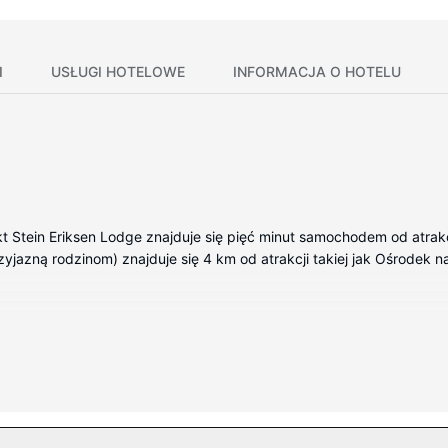
I
USŁUGI HOTELOWE
INFORMACJA O HOTELU
kt Stein Eriksen Lodge znajduje się pięć minut samochodem od atrakcj
jazną rodzinom) znajduje się 4 km od atrakcji takiej jak Ośrodek na
owane pokojach, których wyposażenie to stacja dokująca do iPoda 
izory Smart TV i satelitarna — rozrywkę. Prywatna łazienka — wypo
dogodnienia obejmują sejfy i bezpłatne czasopisma oraz telefon (be
gi na ciało i zabiegi na twarz. Ten ośrodek wczasowy posiada udogod