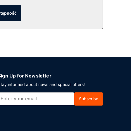
przewodowy dostęp do internetu, obsługa
stępność
iejsca takie jak kawiarnia oraz do Twojej
 spotkanie w mieście Park City, ośrodek
 kwadratowe). Płatne udogodnienia to transport
Sign Up for Newsletter
tay informed about news and special offers!
Subscribe