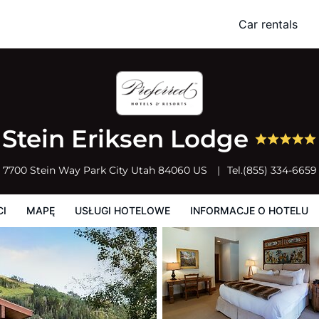
Car rentals
Usługi Hotelowe
Informacje o hotelu
Zasady działalności hotelu
Stein Eriksen Lodge
7700 Stein Way
Park City
Utah
84060
US
Tel.
(855) 334-6659
CI
MAPĘ
USŁUGI HOTELOWE
INFORMACJE O HOTELU