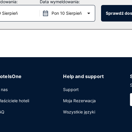
ldowania:
Data wymeldowania:
Ten ośrodek wczasowy oferuje udogodnienia takie jak bezpłatny bez
9 Sierpień
Pon 10 Sierpień
Sprawdź do
end serwuje restauracja Glitretind. Jedzenie i picie oferują także m
wa. Zrelaksuj się po całym dniu w barze/salonie klubowym.
sługi pralni chemicznej oraz recepcja całodobowa. Jeżeli planujesz
 sale konferencyjne o łącznej powierzchni 2137 m kw. (23000 stopy
otelsOne
Help and support
S
 nas
Support
łaściciele hoteli
Moja Rezerwacja
AQ
Wszystkie języki