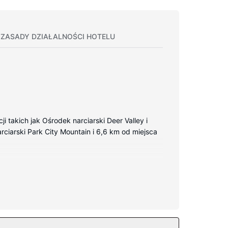
ZASADY DZIAŁALNOŚCI HOTELU
i takich jak Ośrodek narciarski Deer Valley i
rciarski Park City Mountain i 6,6 km od miejsca
i minibar. Bezpłatny bezprzewodowy dostęp do
sażenie: wanna połączona z prysznicem,
zpłatne połączenia telefoniczne miejscowe).
nienia rekreacyjne takie jak bezpośredni dostęp