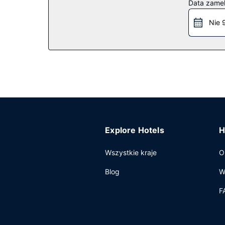
Data zame
na nartach oraz 2 baseny odkryte i 2 jacuzzi. 
portierska i sala/salon gier.
Nie 
Restauracja
Ośrodek wczasowy: obiad, kolacja i brunch w week
dyspozycji pozostaje całodobowa obsługa pokojo
Pozostałe udogodnienia
Udogodnienia biznesowe to centrum biznesowe, u
wczasowy oferuje centrum konferencyjne oraz 17
z i na lotnisko (całą dobę).
Explore Hotels
H
Wszystkie kraje
O
Blog
W
F