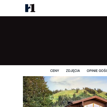
Stein Eriksen Lodge
Ceny
Zdjęcia
Opinie Gości
Mapę
CENY
ZDJĘCIA
OPINIE GOŚ