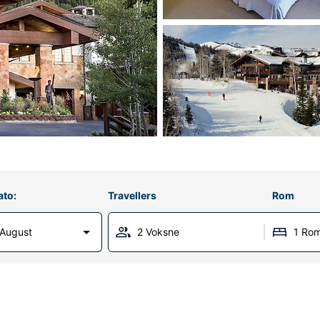
ato:
Travellers
Rom
 August
2 Voksne
1 Ro