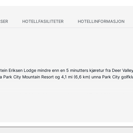
SER
HOTELLFASILITETER
HOTELLINFORMASJON
Stein Eriksen Lodge mindre enn en 5 minutters kjøretur fra Deer Valley
na Park City Mountain Resort og 4,1 mi (6,6 km) unna Park City golfkl
, som er individuelt dekorert og utstyrt med iPod-dokkingstasjon o
sørger for at du kan holde deg oppdatert. Rommene har privat bad m
mmet har safe og aviser (inkludert), samt telefon med lokalsamtaler 
jer, kroppsbehandlinger, og ansiktsbehandlinger. Denne resorten til
ellet har dessuten wi-fi (inkludert), concierge-tjenester og et spill