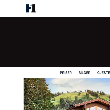
Stein Eriksen Lodge
Priser
Bilder
Gjesteanmeldelser
Ka
PRISER
BILDER
GJEST