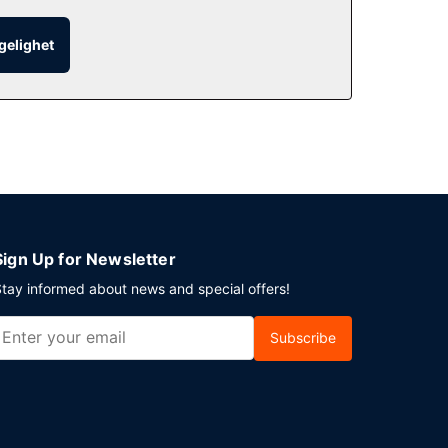
ngelighet
 tillegg tilbys det romservice (døgnet rundt).
er du en event i Park City? Som en av denne
g 17 møterom. Gjestene tilbys flyplasstransport
Sign Up for Newsletter
tay informed about news and special offers!
Subscribe