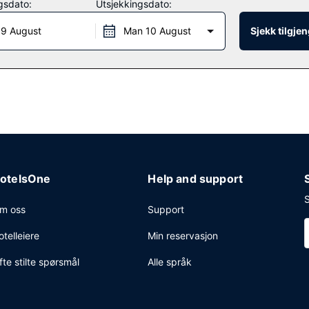
gsdato:
Utsjekkingsdato:
 9 August
Man 10 August
Sjekk tilgje
restaurant, Glitretind. Du kan også få deg noe å spise på kafeen, og i
n.
ssenter, renseri-/vaskeritjenester og en døgnåpen resepsjon. Planlegg
nserom på opp til 2137 kvadratmeter, blant annet konferansesenter o
otelsOne
Help and support
S
m oss
Support
otelleiere
Min reservasjon
fte stilte spørsmål
Alle språk