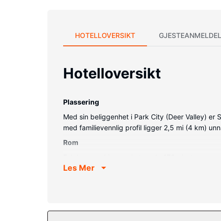
HOTELLOVERSIKT
GJESTEANMELDEL
Hotelloversikt
Plassering
Med sin beliggenhet i Park City (Deer Valley) er 
med familievennlig profil ligger 2,5 mi (4 km) un
Rom
Føl deg som hjemme i et av de 179 gjesterommene
Les Mer
smart-TV med parabol-TV, og wi-fi (inkludert) 
avslapningsbadekar og designertoalettartikler. Ro
Fasiliteter på eiendommen
Slapp av på stedets spa, hvor du kan nyte massas
utendørsbassenger og 2 boblebad. Dette resort-hot