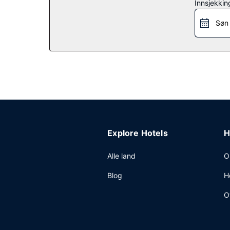
Innsjekkin
Restaurant
Søn
Spis lunsj, middag eller brunsj i denne resortens 
Rund av dagen med noe å drikke i baren/lounge
Andre fasiliteter
Gjester har tilgang til blant annet et forretning
resorten sine gjester tilbys du møte- og konfera
døgnet rundt mot et tillegg.
Explore Hotels
H
Alle land
O
Blog
H
O