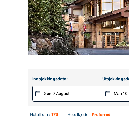
Innsjekkingsdato:
Utsjekkingsd
Søn 9 August
Man 10
Hotellrom :
179
Hotellkjede :
Preferred