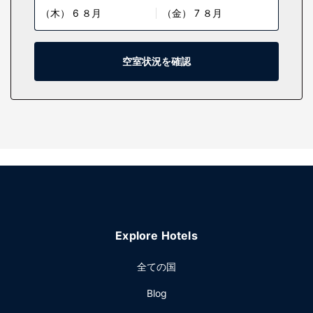
（木） 6 ８月
（金） 7 ８月
ン、ミニバーなどが備わっています。スマートテレビで衛星
放送の番組をご覧いただけるほか、WiFi (無料)などもご利用
いただけます。シャワー付き浴槽のある専用バスルームに
は、深めの浴槽、デザイナーバスアメニティが備わっていま
空室状況を確認
す。セーフティボックス、新聞 (無料)の他に、市内通話 (無
料)付きの電話をご利用いただけます。
施設
マッサージ、ボディ トリートメント、フェイシャル トリート
メントをお楽しみいただけるフルサービススパでおくつろぎ
ください。このリゾート には、スキー装着のままアクセス可
能な便利な出入り口のほか、2 つの屋外プールと 2 つのホッ
トタブがあります。その他の設備としてこのリゾートでは、
WiFi (無料)、コンシェルジュ サービス、ゲームコーナーをご
利用いただけます。
Explore Hotels
レストラン
全ての国
このリゾートのレストラン、Glitretindは、ランチ、ディナ
ー、ブランチに利用できます。コーヒーショップ / カフェで
Blog
も食事を提供しています。24 時間対応のルームサービスを利