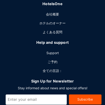
用することも可能です。1 日の終わりは、バー / ラウンジで 1
HotelsOne
杯飲んで楽しみましょう。
その他の施設
会社概要
ビジネスセンター、ドライクリーニング / ランドリー サービ
ホテルのオーナー
ス、24 時間対応フロントデスクをお使いいただけます。パー
ク シティでのイベント開催には、このリゾート のカンファレ
よくある質問
ンス センター、17 室の会議室など総面積 2137 平方メートル
(23000 平方フィート) のイベント設備をご利用いただけま
Help and support
す。空港送迎シャトルサービス (24 時間対応) を有料でご利
用いただけます。
Support
ご予約
全ての言語：
Sign Up for Newsletter
Stay informed about news and special offers!
Subscribe