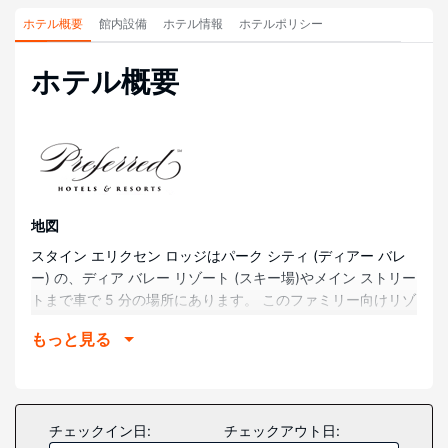
ホテル概要
館内設備
ホテル情報
ホテルポリシー
ホテル概要
地図
スタイン エリクセン ロッジはパーク シティ (ディアー バレ
ー) の、ディア バレー リゾート (スキー場)やメイン ストリー
トまで車で 5 分の場所にあります。 このファミリー向けリゾ
ートは、パーク シティ マウンテン リゾート (スキー場)まで
もっと見る
4 km、パーク シティ ゴルフ クラブまで 6.6 km の場所にあ
ります。
部屋
全 179 室のそれぞれ異なる装飾のが施された客室には、お客
チェックイン日:
チェックアウト日:
様におくつろぎいただけるようiPod ドッキングステーショ