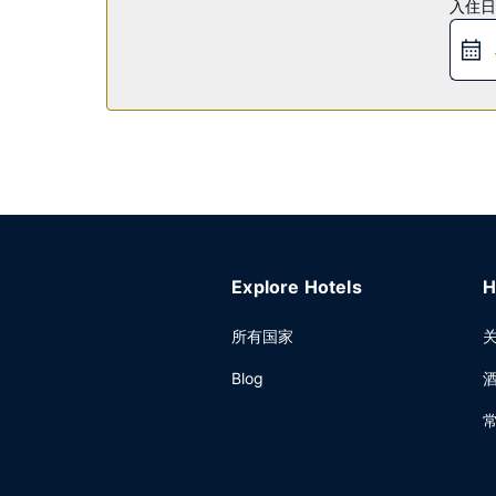
入住日
您可以去LORDYS餐厅享用美味佳肴，这里供应午
早餐（收费）供应时间为：周一至周五 06:30 至 10:30
其他设施
特色服务/设施包括24 小时商务中心、豪华轿车或
收费自助停车。
Explore Hotels
H
所有国家
Blog