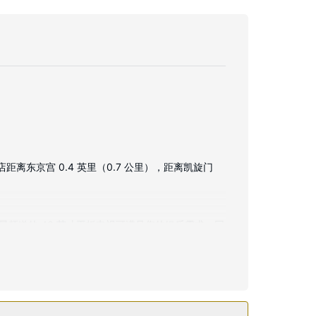
东京宫 0.4 英里（0.7 公里），距离凯旋门
星频道的 46 英寸平板电视可满足您的娱乐需求；同
大堂壁炉和宴会厅。