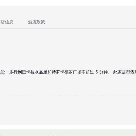
酒店信息
酒店政策
步行到巴卡拉水晶屋和特罗卡德罗广场不超过 5 分钟。 此家居型酒店距离
能在旅途中找到家的舒适。您的加厚层卧床备有羽绒被和高档床上用品。带有卫
室提供名牌洗护用品和吹风机。
有免费 WiFi和礼宾服务等。此酒店的其他设施包括保姆服务（收费）、