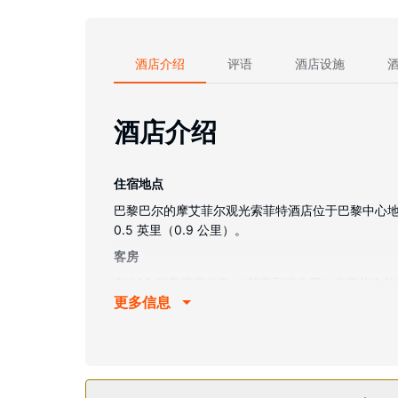
酒店介绍
评语
酒店设施
酒店介绍
住宿地点
巴黎巴尔的摩艾菲尔观光索菲特酒店位于巴黎中心地段，
0.5 英里（0.9 公里）。
客房
有 103 间客房提供iPod 基座和迷你吧；您定
更多信息
时提供免费无线网络，方便您与朋友保持联系。浴
物业设施
您可充分利用24 小时健身中心等度假设施，此外还
餐厅