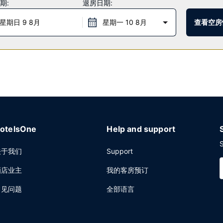
期:
退房日期:
餐和晚餐，主打法国菜。或者可以待在房间里，享受 24 小时送餐服务。
，周末 07:00 至 11:00。
星期日 9 8月
星期一 10 8月
查看空房
公务车服务和大堂免费报纸。这家酒店拥有 3 间会议室，可用来举办活动
otelsOne
Help and support
S
关于我们
Support
酒店业主
我的客房预订
常见问题
全部语言