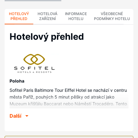
HOTELOVÝ
HOTELOVÁ
INFORMACE
VŠEOBECNÉ
PŘEHLED
ZAŘÍZENÍ
HOTELU
PODMÍNKY HOTELU
Hotelový přehled
Poloha
Sofitel Paris Baltimore Tour Eiffel Hotel se nachází v centru
města Paříž, pouhých 5 minut pěšky od atrakcí jako
Muzeum křišťálu Baccarat nebo Náměstí Trocadéro. Tento
hotel ideální pro rodiny se nachází 0,7 km od Palác Tokyo
Další
a 0,9 km od Vítězný oblouk.
Pokoje
V jednom z 103 pokojů, k jejichž vybavení patří dokovací