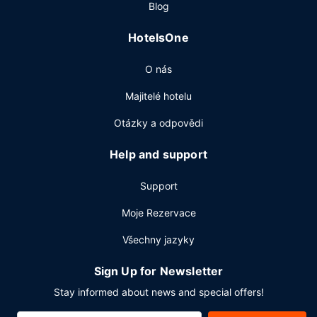
Blog
svůj rušný den zakončit u svého oblíbeného nápoje,
navštivte bar/salonek. Za malý příplatek budete zváni na
HotelsOne
bufetovou snídani, která se podává ve všední dny od 6:30
do 10:30 a o víkendu od 7:00 do 11:00.
O nás
Další vybavení
Majitelé hotelu
Hostům jsou k dispozici business centrum s nepřetržitým
provozem, auto s řidičem a zapůjčení novin ve vestibulu.
Otázky a odpovědi
Obchodní a společenské akce lze pořádat v 3 zasedacích
místnostech. Za příplatek jsou hostům poskytovány tyto
Help and support
dopravní služby: kyvadlová doprava na letiště (k dispozici
nonstop). Navíc je k dispozici samostatné parkování (za
Support
příplatek).
Moje Rezervace
Všechny jazyky
Sign Up for Newsletter
Stay informed about news and special offers!