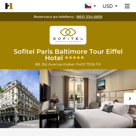
USD
Rezervace po telefonu:
(855) 334-6659
Sofitel Paris Baltimore Tour Eiffel
Hotel
88, Bis Avenue Kleber
Paříž
75116
FR