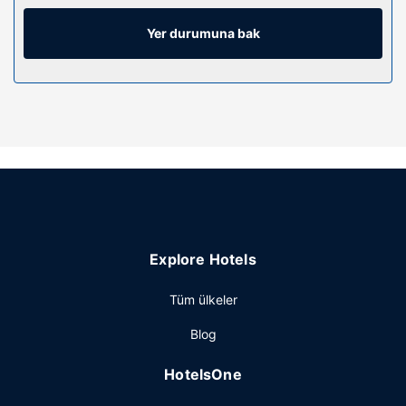
banyo/kozmetik ürünleri ve saç kurutma makinesi vardır.
Misafirlerimize telefon, emanet kasası ve masa gibi
Yer durumuna bak
imkânlar ve kolaylıklar sunulmaktadır.
Otelin güzelliği
Misafirlerimizin rahatı ve konforu için ücretsiz kablosuz
İnternet ve danışma (concierge) hizmetleri bulunmaktadır.
Restoran
Misafirler için hafif yemek büfesi/şarküteri var; ayrıca
otelde belirli saatlerde oda servisi sunuluyor. Oteldeki
bar/oturma salonu misafirlere içecek servisi yapıyor.
Misafirlere her gün 7 ve 10.30 arasında ücretli açık büfe
Explore Hotels
kahvaltı servisi yapılmaktadır.
Diğer güzellikler
Tüm ülkeler
Misafirler için lobide ücretsiz gazete servisi, kuru
Blog
temizleme/çamaşır yıkama servisi ve 24 saat açık
resepsiyon mevcuttur.
HotelsOne