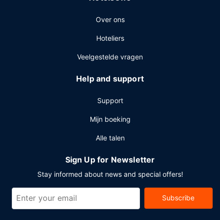
een stomerij/wasserijservice en een 24-uurs receptie. Plan
Over ons
je een evenement in Montréal? Kies voor dit hotel met 279
vierkante meter aan ruimte, waaronder een
Hoteliers
conferentieruimte en vergaderruimtes.
Veelgestelde vragen
Help and support
Support
Mijn boeking
Alle talen
Sign Up for Newsletter
Stay informed about news and special offers!
Subscribe