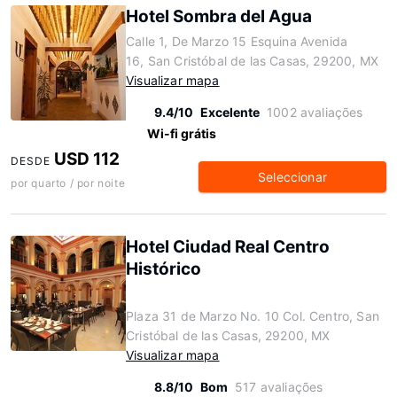
Hotel Sombra del Agua
Calle 1, De Marzo 15 Esquina Avenida
16, San Cristóbal de las Casas, 29200, MX
Visualizar mapa
9.4/10
Excelente
1002 avaliações
Wi-fi grátis
USD 112
DESDE
Seleccionar
por quarto / por noite
Hotel Ciudad Real Centro
Histórico
Plaza 31 de Marzo No. 10 Col. Centro, San
Cristóbal de las Casas, 29200, MX
Visualizar mapa
8.8/10
Bom
517 avaliações