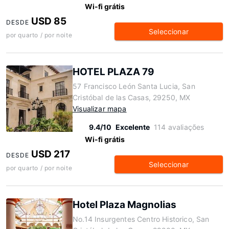
Wi-fi grátis
USD 85
DESDE
Seleccionar
por quarto / por noite
HOTEL PLAZA 79
57 Francisco León Santa Lucia, San
Cristóbal de las Casas, 29250, MX
Visualizar mapa
9.4/10
Excelente
114 avaliações
Wi-fi grátis
USD 217
DESDE
Seleccionar
por quarto / por noite
Hotel Plaza Magnolias
No.14 Insurgentes Centro Historico, San