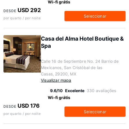
Wi-fi grátis
USD 292
DESDE
Seleccionar
por quarto / por noite
Casa del Alma Hotel Boutique &
Spa
Calle 16 de Septiembre No. 24 Barrio de
Mexicanos, San Cristóbal de las
Casas, 29200, MX
Visualizar mapa
9.6/10
Excelente
330 avaliações
Wi-fi grátis
USD 176
DESDE
Seleccionar
por quarto / por noite