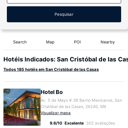
Pesquisar
Search
Map
POI
Nearby
Hotéis Indicados: San Cristóbal de las Ca
Todos 185 hotéis em San Cristóbal de las Casas
Hotel Bo
Av. 5 de Mayo # 38 Barrio Mexicanos, San
Cristóbal de las Casas, 29240, MX
Visualizar mapa
9.6/10
Excelente
302 avaliações