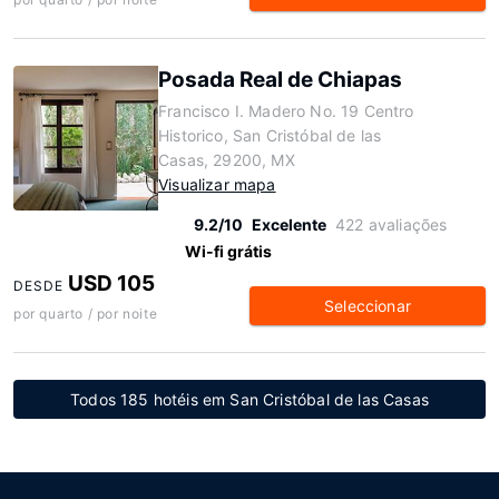
Posada Real de Chiapas
Francisco I. Madero No. 19 Centro
Historico, San Cristóbal de las
Casas, 29200, MX
Visualizar mapa
9.2/10
Excelente
422 avaliações
Wi-fi grátis
USD 105
DESDE
Seleccionar
por quarto / por noite
Todos 185 hotéis em San Cristóbal de las Casas