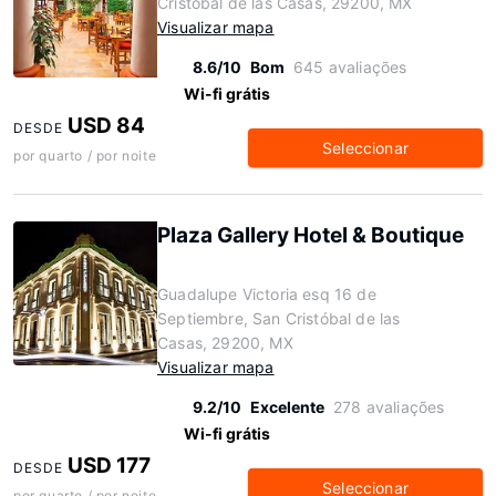
Cristóbal de las Casas, 29200, MX
Visualizar mapa
8.6/10
Bom
645 avaliações
Wi-fi grátis
USD 84
DESDE
Seleccionar
por quarto / por noite
Plaza Gallery Hotel & Boutique
Guadalupe Victoria esq 16 de
Septiembre, San Cristóbal de las
Casas, 29200, MX
Visualizar mapa
9.2/10
Excelente
278 avaliações
Wi-fi grátis
USD 177
DESDE
Seleccionar
por quarto / por noite