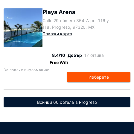
Playa Arena
Calle 29 número 354-A por 116 y
118, Progreso, 97320, MX
Покажи карта
8.4/10
Добър
17 отзива
Free Wifi
За повече информация:
Изберете
Всички 60 хотела в Progreso