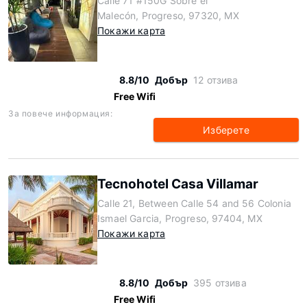
Calle 71 #150G Sobre el
Malecón, Progreso, 97320, MX
Покажи карта
8.8/10
Добър
12 отзива
Free Wifi
За повече информация:
Изберете
Tecnohotel Casa Villamar
Calle 21, Between Calle 54 and 56 Colonia
Ismael Garcia, Progreso, 97404, MX
Покажи карта
8.8/10
Добър
395 отзива
Free Wifi