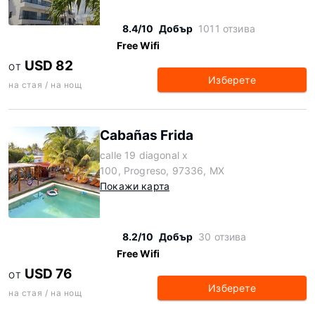
8.4/10
Добър
1011 отзива
Free Wifi
USD 82
ОТ
Изберете
на стая / на нощ
Cabañas Frida
calle 19 diagonal x
100, Progreso, 97336, MX
Покажи карта
8.2/10
Добър
30 отзива
Free Wifi
USD 76
ОТ
Изберете
на стая / на нощ