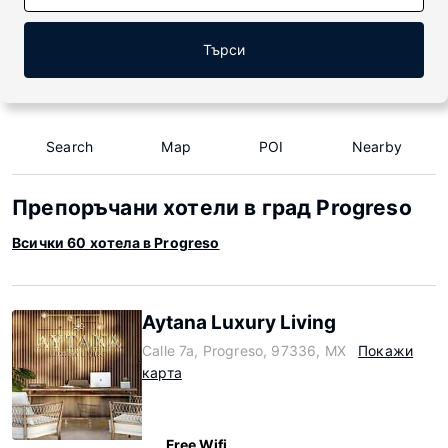
Търси
Search
Map
POI
Nearby
Препоръчани хотели в град Progreso
Всички 60 хотела в Progreso
Aytana Luxury Living
Calle 7a, Progreso, 97336, MX
Покажи
карта
Free Wifi