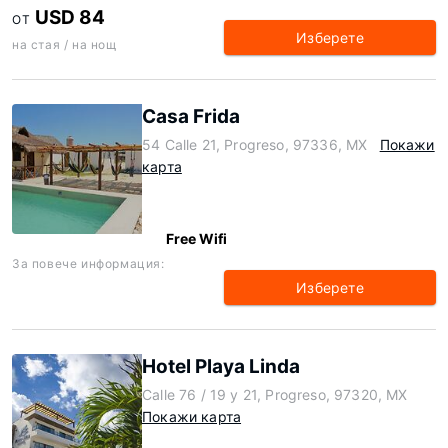
USD 84
ОТ
Изберете
на стая / на нощ
Casa Frida
54 Calle 21, Progreso, 97336, MX
Покажи
карта
Free Wifi
За повече информация:
Изберете
Hotel Playa Linda
Calle 76 / 19 y 21, Progreso, 97320, MX
Покажи карта