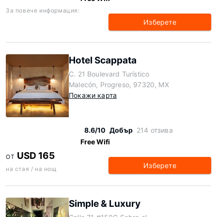
За повече информация:
Изберете
Hotel Scappata
C. 21 Boulevard Turístico
Malecón, Progreso, 97320, MX
Покажи карта
8.6/10
Добър
214 отзива
Free Wifi
USD 165
ОТ
Изберете
на стая / на нощ
Simple & Luxury