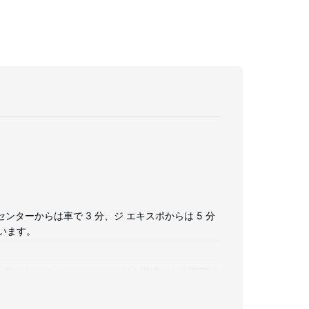
ターからは車で 3 分、ジ エキスポからは 5 分
ています。
組をご覧いただけます。シャワー付き浴槽のある専用バ
け、ハウスキーピング サービスは、週 1 回行われ