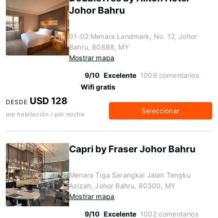
Johor Bahru
01-02 Menara Landmark, No. 12, Johor
Bahru, 80888, MY
Mostrar mapa
9/10
Excelente
1009 comentarios
Wifi gratis
USD 128
DESDE
Seleccionar
por habitación / por noche
Capri by Fraser Johor Bahru
Menara Tiga Serangkai Jalan Tengku
Azizah, Johor Bahru, 80300, MY
Mostrar mapa
9/10
Excelente
1002 comentarios