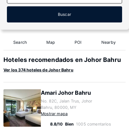
Buscar
Search
Map
POI
Nearby
Hoteles recomendados en Johor Bahru
Ver los 374 hoteles de Johor Bahru
Amari Johor Bahru
No. 82C, Jalan Trus, Johor
Bahru, 80000, MY
Mostrar mapa
8.8/10
Bien
1005 comentarios