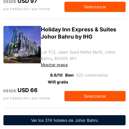
USD 97
DESDE
Seleccionar
por habitación / por noche
Holiday Inn Express & Suites
Johor Bahru by IHG
Lot 512, Jalan Syed Mohd Mufti, Johor
Bahru, 80000, MY
Mostrar mapa
8.6/10
Bien
322 comentarios
Wifi gratis
USD 66
DESDE
Seleccionar
por habitación / por noche
Ver los 374 hoteles de Johor Bahru