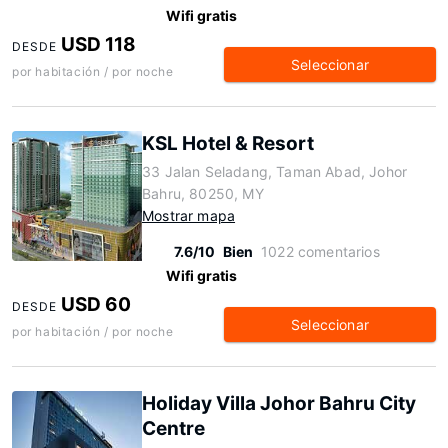
Wifi gratis
USD 118
DESDE
Seleccionar
por habitación / por noche
KSL Hotel & Resort
33 Jalan Seladang, Taman Abad, Johor
Bahru, 80250, MY
Mostrar mapa
7.6/10
Bien
1022 comentarios
Wifi gratis
USD 60
DESDE
Seleccionar
por habitación / por noche
Holiday Villa Johor Bahru City
Centre