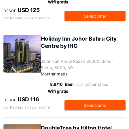
Wifi gratis
USD 125
DESDE
Seleccionar
por habitación / por noche
Holiday Inn Johor Bahru City
Centre by IHG
Jalan Tun Abdul Razak 80000, Johor
Bahru, 8000, MY
Mostrar mapa
8.8/10
Bien
757 comentarios
Wifi gratis
USD 116
DESDE
Seleccionar
por habitación / por noche
DoubleTree by Hilton Hotel