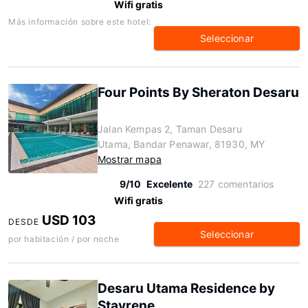
Wifi gratis
Más información sobre este hotel:
Seleccionar
Four Points By Sheraton Desaru
Jalan Kempas 2, Taman Desaru
Utama, Bandar Penawar, 81930, MY
Mostrar mapa
9/10
Excelente
227 comentarios
Wifi gratis
USD 103
DESDE
Seleccionar
por habitación / por noche
Desaru Utama Residence by
Stayrene