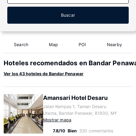
Buscar
Search
Map
POI
Nearby
Hoteles recomendados en Bandar Penaw
Ver los 43 hoteles de Bandar Penawar
Amansari Hotel Desaru
Jalan Kempas 1, Taman Desaru
Utama, Bandar Penawar, 81930, MY
Mostrar mapa
7.8/10
Bien
320 comentarios