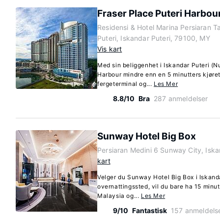
Fraser Place Puteri Harbou
Residensi & Hotel Marina Persiaran T
Puteri, Iskandar Puteri, 79100, MY
Vis kart
Med sin beliggenhet i Iskandar Puteri (N
Harbour mindre enn en 5 minutters kjøret
fergeterminal og...
Les Mer
8.8/10
Bra
287 anmeldelser
Sunway Hotel Big Box
Persiaran Medini 6 Sunway City, Isk
kart
Velger du Sunway Hotel Big Box i Iskand
overnattingssted, vil du bare ha 15 minu
Malaysia og...
Les Mer
9/10
Fantastisk
157 anmeldels