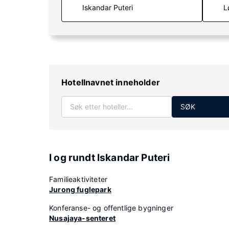
L
Hotellnavnet inneholder
SØK
I og rundt Iskandar Puteri
Familieaktiviteter
Jurong fuglepark
Konferanse- og offentlige bygninger
Nusajaya-senteret