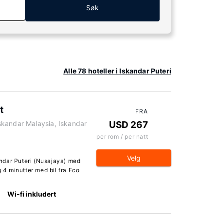
Søk
Alle 78 hoteller i Iskandar Puteri
t
FRA
kandar Malaysia, Iskandar
USD 267
per rom / per natt
Velg
ndar Puteri (Nusajaya) med
4 minutter med bil fra Eco
Wi-fi inkludert