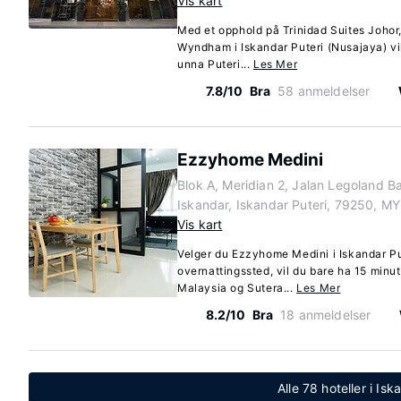
Vis kart
Med et opphold på Trinidad Suites Johor
Wyndham i Iskandar Puteri (Nusajaya) vil
unna Puteri...
Les Mer
7.8/10
Bra
58 anmeldelser
Ezzyhome Medini
Blok A, Meridian 2, Jalan Legoland B
Iskandar, Iskandar Puteri, 79250, MY
Vis kart
Velger du Ezzyhome Medini i Iskandar P
overnattingssted, vil du bare ha 15 minu
Malaysia og Sutera...
Les Mer
8.2/10
Bra
18 anmeldelser
Alle 78 hoteller i Isk