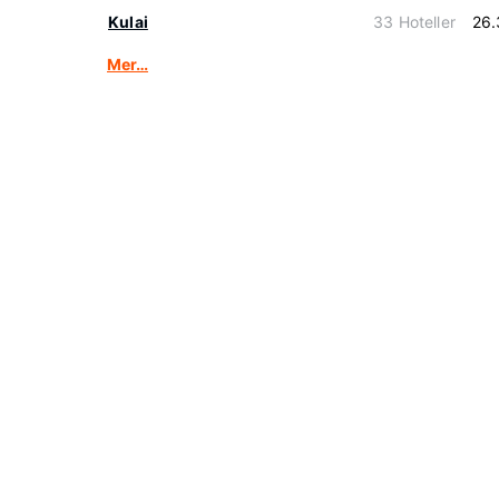
Kulai
33 Hoteller
26.
Mer…