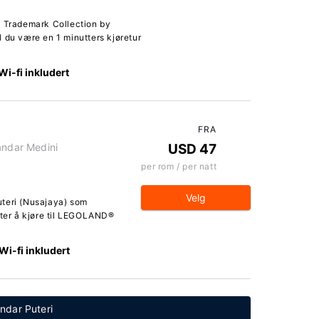
, Trademark Collection by
 du være en 1 minutters kjøretur
Wi-fi inkludert
FRA
andar Medini
USD 47
per rom / per natt
Velg
uteri (Nusajaya) som
tter å kjøre til LEGOLAND®
Wi-fi inkludert
andar Puteri