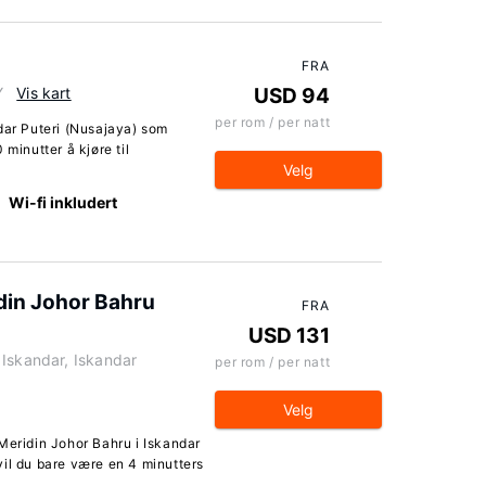
FRA
Y
Vis kart
USD 94
per rom / per natt
dar Puteri (Nusajaya) som
 minutter å kjøre til
Velg
Wi-fi inkludert
in Johor Bahru
FRA
USD 131
 Iskandar, Iskandar
per rom / per natt
Velg
ridin Johor Bahru i Iskandar
vil du bare være en 4 minutters