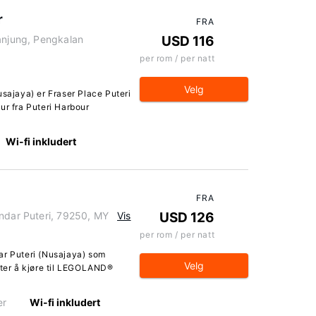
r
FRA
anjung, Pengkalan
USD 116
per rom / per natt
Velg
usajaya) er Fraser Place Puteri
ur fra Puteri Harbour
Wi-fi inkludert
FRA
andar Puteri, 79250, MY
Vis
USD 126
per rom / per natt
ar Puteri (Nusajaya) som
Velg
tter å kjøre til LEGOLAND®
er
Wi-fi inkludert