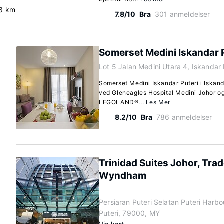
3 km
7.8/10
Bra
301 anmeldelser
Somerset Medini Iskandar 
Lot 5 Jalan Medini Utara 4, Iskandar
Somerset Medini Iskandar Puteri i Iskanda
ved Gleneagles Hospital Medini Johor og k
LEGOLAND®...
Les Mer
8.2/10
Bra
786 anmeldelser
Trinidad Suites Johor, Tra
Wyndham
Persiaran Puteri Selatan Puteri Harb
Puteri, 79000, MY