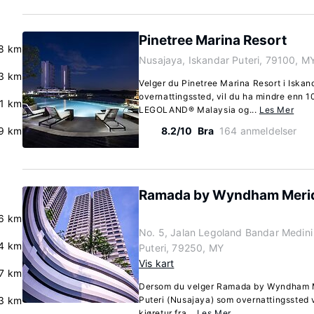
Pinetree Marina Resort
.8 km
Nusajaya, Iskandar Puteri, 79100, M
3 km
Velger du Pinetree Marina Resort i Iskan
overnattingssted, vil du ha mindre enn 10
.1 km
LEGOLAND® Malaysia og...
Les Mer
9 km
8.2/10
Bra
164 anmeldelser
Ramada by Wyndham Merid
6 km
No. 5, Jalan Legoland Bandar Medini
4 km
Puteri, 79250, MY
Vis kart
7 km
Dersom du velger Ramada by Wyndham Me
.3 km
Puteri (Nusajaya) som overnattingssted 
kjøretur fra...
Les Mer