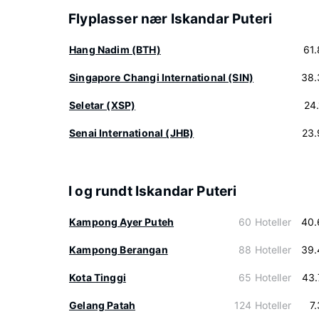
Flyplasser nær Iskandar Puteri
Hang Nadim (BTH)
61
Singapore Changi International (SIN)
38.
Seletar (XSP)
24
Senai International (JHB)
23.
I og rundt Iskandar Puteri
Kampong Ayer Puteh
60 Hoteller
40.
Kampong Berangan
88 Hoteller
39.
Kota Tinggi
65 Hoteller
43.
Gelang Patah
124 Hoteller
7