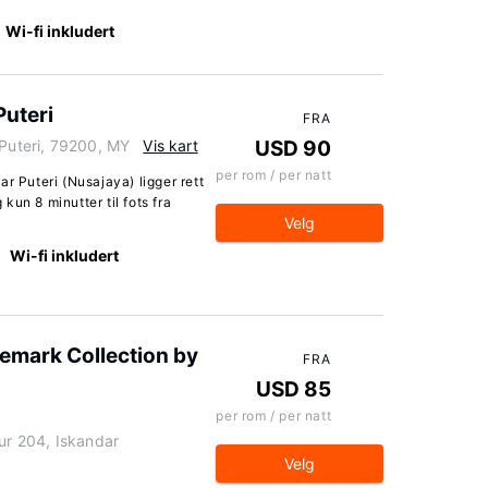
Wi-fi inkludert
Puteri
FRA
 Puteri, 79200, MY
Vis kart
USD 90
per rom / per natt
r Puteri (Nusajaya) ligger rett
un 8 minutter til fots fra
Velg
Wi-fi inkludert
demark Collection by
FRA
USD 85
per rom / per natt
our 204, Iskandar
Velg