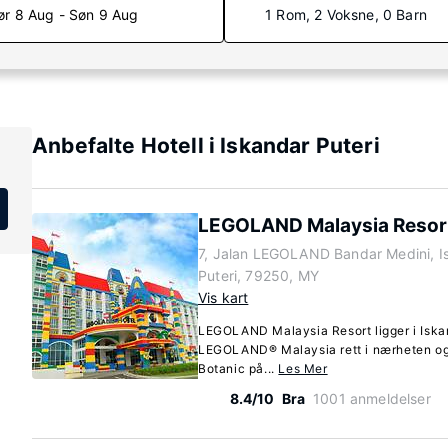
ør 8 Aug - Søn 9 Aug
1 Rom, 2 Voksne, 0 Barn
Anbefalte Hotell i Iskandar Puteri
LEGOLAND Malaysia Resor
7, Jalan LEGOLAND Bandar Medini, Is
Puteri, 79250, MY
Vis kart
LEGOLAND Malaysia Resort ligger i Iska
LEGOLAND® Malaysia rett i nærheten og 
Botanic på...
Les Mer
8.4/10
Bra
1001 anmeldelser