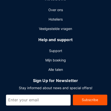
Plan je een evenement in Lubbock? Kies voor dit hotel met
Over ons
353 vierkante meter aan ruimte, waaronder een
conferentieruimte en 4 vergaderruimtes. Ter plaatse heb je
Hoteliers
parkeerplaatsen.
Veelgestelde vragen
Help and support
Support
Mijn boeking
Alle talen
Sign Up for Newsletter
Stay informed about news and special offers!
Subscribe