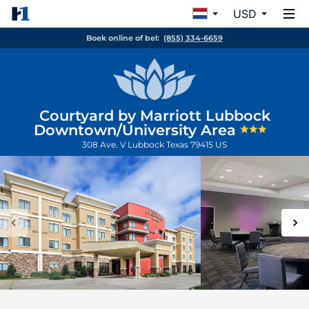
USD
Boek online of bel:
(855) 334-6659
Courtyard by Marriott Lubbock
Downtown/University Area
308 Ave. V
Lubbock
Texas
79415
US