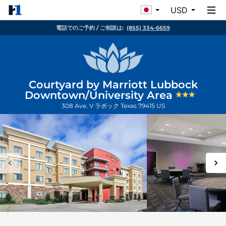
USD
電話でのご予約 / ご相談は:
(855) 334-6659
Courtyard by Marriott Lubbock
Downtown/University Area
308 Ave. V
ラボック
Texas
79415
US