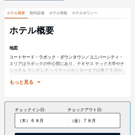
ホテル概要
館内設備
ホテル情報
ホテルポリシー
ホテル概要
地図
コートヤード・ラボック・ダウンタウン／ユニバーシティ・
エリアはラボックの中心部にあり、テキサス テック大学やナ
ショナル ランチング ヘリテージセンターまでは車で 5 分か
かりません。 このホテルは、ジョーンズ AT&T スタジアムま
もっと見る
で 1.7 km、ラボック メモリアル シビック センターまで 1.9
km の場所にあります。
部屋
全部で 103 室ある客室には冷蔵庫、スマートテレビがありま
チェックイン日:
チェックアウト日:
す。有線インターネット アクセス / WiFi を無料でお使いいた
（木） 6 ８月
（金） 7 ８月
だけるほか、衛星放送の番組をご覧いただけます。バスルー
ムには、シャワー、ヘアドライヤーがあります。デスク、独
立した応接スペースの他に、市内通話 (無料)付きの電話をご