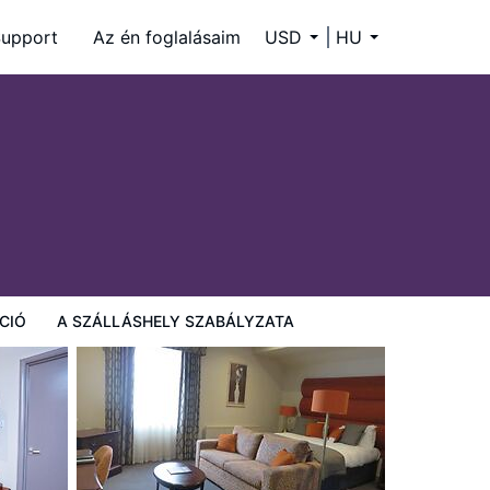
upport
Az én foglalásaim
USD
HU
CIÓ
A SZÁLLÁSHELY SZABÁLYZATA