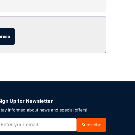
őtöltésre vágyik, akkor vegye igénybe a helyszíni
i hotel, ahol a következő kiegészítő
érése
 Jamie's Bar / Restaurant menüjéről. Inkább a
ából. Angol reggelit szolgálnak fel hétköznapokon
 Leicester városában tervez valamilyen eseményt?
elkezik. Az autóval érkező vendégek számára
Sign Up for Newsletter
tay informed about news and special offers!
Subscribe