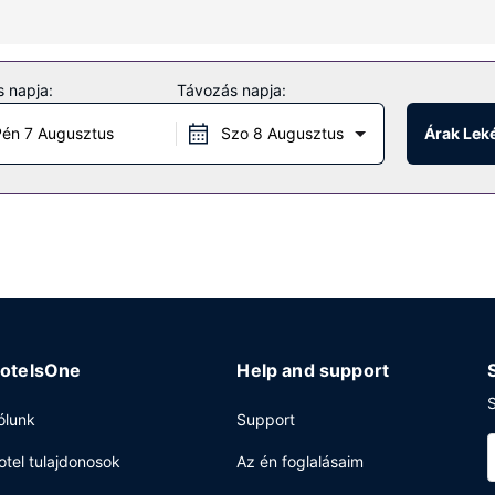
ödjön a(z) terasz nyújtotta kilátásban. Ha viszont kicsit aktívabb id
 napja:
Távozás napja:
mint például a(z) kerékpárbérlési lehetőség. Ez egy Viktória-korabel
s, concierge szolgálat és esküvői szolgáltatás.
én 7 Augusztus
Szo 8 Augusztus
Árak Lek
ínálatba akár ebéd, vacsora vagy hétvégi tízórai alatt a helyi étterem,
obaszerviz. Zárd a napot egy frissítő itallal a bár/társalgó kínálat
ében 8:00 és 10:30 között.
k és vegytisztítási/ruhatisztítási szolgáltatások is igénybe vehető.
konferenciatér és tárgyalóterem céljára fenntartott területtel rend
.
otelsOne
Help and support
S
ólunk
Support
otel tulajdonosok
Az én foglalásaim