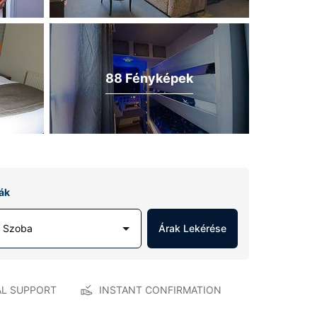
88 Fényképek
ák
1 Szoba
Árak Lekérése
AL SUPPORT
INSTANT CONFIRMATION