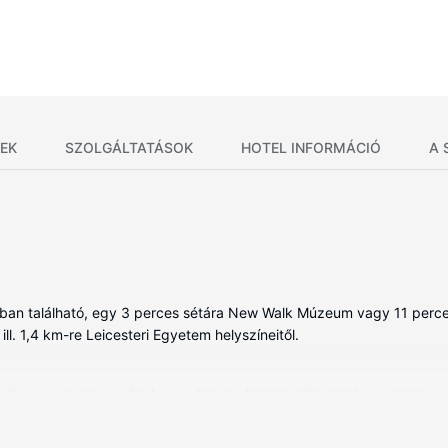
EK
SZOLGÁLTATÁSOK
HOTEL INFORMÁCIÓ
A 
ában található, egy 3 perces sétára New Walk Múzeum vagy 11 perces 
ll. 1,4 km-re Leicesteri Egyetem helyszíneitől.
ben, melyekben síkképernyős televízió is található. Kapcsolatban m
enes vezeték nélküli internet-hozzáférés is elérhető. A(z) privát für
 tartozik ingyenes piperecikkek és hajszárító. A kényelmi felszerelés