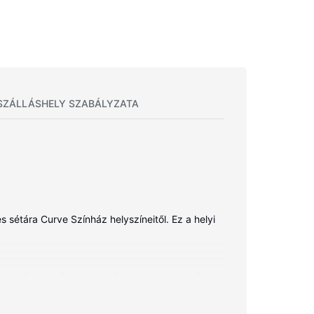
SZÁLLÁSHELY SZABÁLYZATA
sétára Curve Színház helyszíneitől. Ez a helyi
aradhat barátaival, családtagjaival, vagy éppen
dőszoba (kizárólag azok, melyekben van
ek és szolgáltatások közé tartozik telefon,