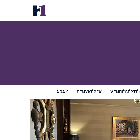
The Belmont Hotel
Árak
Fényképek
Vendégértékelések
Térkép
Sz
ÁRAK
FÉNYKÉPEK
VENDÉGÉRTÉ