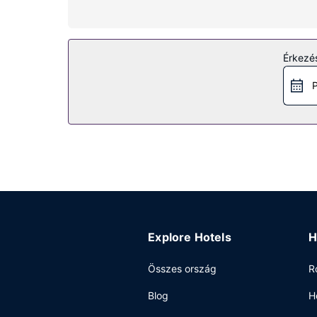
széfek és íróasztal is.
Az ingatlanhoz tartozó felszereltség
Hogy tejesen ellazuljon és kikapcsoljon, gyönyörk
Érkezés
szabadidős szolgáltatásokat és létesítményeket, 
szolgáltatások érhetők el: ingyenes wifihozzáféré
P
Étterem
Hotel helyi étkezést is biztosít. Kóstolj bele a k
szobádban ennél? Erre is van megoldás: 24 órás sz
6:30 és 10:00 között, ill. hétvégente felár ellen
Egyéb felszereltség
A szálláshelyen business center, ingyenes újságo
Ez a(z) hotel 495 négyzetláb (46 négyzetméter) 
ingyenes egyéni parkolás biztosított a helyszínen
Explore Hotels
H
Összes ország
R
Blog
H