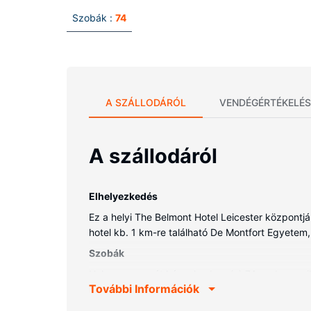
Szobák :
74
A SZÁLLODÁRÓL
VENDÉGÉRTÉKELÉS
A szállodáról
Elhelyezkedés
Ez a helyi The Belmont Hotel Leicester központj
hotel kb. 1 km-re található De Montfort Egyetem, i
Szobák
Helyezze magát kényelembe a(z) 74 szoba egyiké
További Információk
üzleti ügyeit intézheti, hiszen a szobákban ingy
zuhanyzó/kád kombinációja is) felszerelései közé