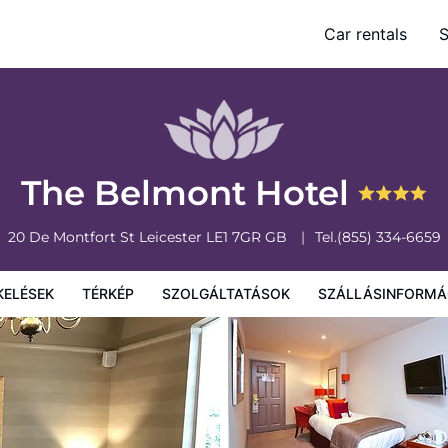
Car rentals
S
olgáltatások
Szállásinformáció
A szálláshely szabályzata
The Belmont Hotel
20 De Montfort St
Leicester
LE1 7GR
GB
Tel.
(855) 334-6659
KELÉSEK
TÉRKÉP
SZOLGÁLTATÁSOK
SZÁLLÁSINFORMÁ