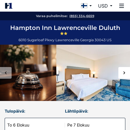
USD
Varaa puhelimitse:
(855) 334-6659
Hampton Inn Lawrenceville Duluth
6010 Sugarloaf Pkwy
Lawrenceville
Georgia
30043
US
Tulopäivä:
Lähtöpäivä:
To 6 Elokuu
Pe 7 Elokuu