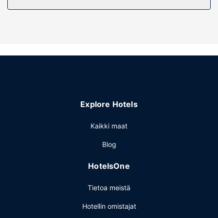
Kiinteistön miellyttävyys
Hotellin tarjoamiin harrastuksiin/mukavuuksiin kuuluu
ympäri vuorokauden auki oleva kuntokeskus ja kauden
mukainen ulkouima-allas. Tämän hotellin palveluihin kuuluu
muun muassa ilmainen langaton internetyhteys, televisio
yleisissä tiloissa ja grilli.
Ravintola
Hampton Inn Lawrenceville Duluth tarjoaa asiakkailleen
Explore Hotels
välipalabaarin/delin. Ilmainen buffetaamiainen tarjoillaan
päivittäin klo 6.00–10.00.
Kaikki maat
Muut mukavuudet
Blog
Käytössäsi on ilmainen kiinteä internetyhteys, ympäri
vuorokauden auki oleva business center ja express-
HotelsOne
sisäänkirjautuminen. Tämä hotelli tarjoaa asiakkailleen 87
neliömetriä kokoustiloja, joihin kuuluu konferenssitila ja
Tietoa meistä
kokoushuoneita. Palveluihin kuuluu ilmainen pysäköinti.
Hotellin omistajat