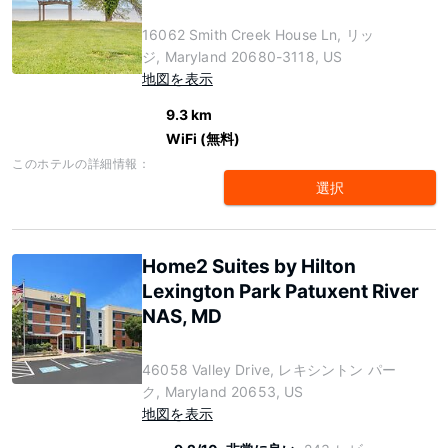
16062 Smith Creek House Ln, リッ
ジ, Maryland 20680-3118, US
地図を表示
9.3 km
WiFi (無料)
このホテルの詳細情報：
選択
Home2 Suites by Hilton
Lexington Park Patuxent River
NAS, MD
46058 Valley Drive, レキシントン パー
ク, Maryland 20653, US
地図を表示