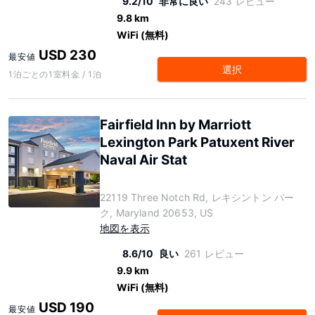
9.2/10
非常に良い
243 レビュー
9.8 km
WiFi (無料)
USD 230
最安値
選択
1泊ごとの1室料金 / 1泊
Fairfield Inn by Marriott
Lexington Park Patuxent River
Naval Air Stat
22119 Three Notch Rd, レキシントン パー
ク, Maryland 20653, US
地図を表示
8.6/10
良い
261 レビュー
9.9 km
WiFi (無料)
USD 190
最安値