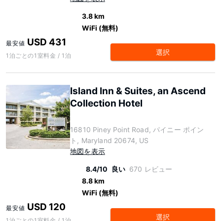
3.8 km
WiFi (無料)
USD 431
最安値
選択
1泊ごとの1室料金 / 1泊
Island Inn & Suites, an Ascend
Collection Hotel
16810 Piney Point Road, パイニー ポイン
ト, Maryland 20674, US
地図を表示
8.4/10
良い
670 レビュー
8.8 km
WiFi (無料)
USD 120
最安値
選択
1泊ごとの1室料金 / 1泊