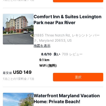
Comfort Inn & Suites Lexington
Park near Pax River
21885 Three Notch Rd, レキシントン パー
ク, Maryland 20653, US
地図を表示
8.6/10
良い
709 レビュー
9.1 km
WiFi (無料)
USD 149
最安値
選択
1泊ごとの1室料金 / 1泊
Waterfront Maryland Vacation
Home: Private Beach!