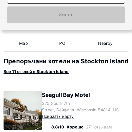
Искать
Map
POI
Nearby
Препоръчани хотели на Stockton Island
Все 11 отелей в Stockton Island
Seagull Bay Motel
325 South 7th
Street, Бейфилд, Wisconsin 54814, US
Показать карту
8.8/10
Хорошо
271 отзывам