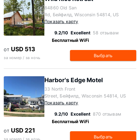
84860 Old San
Rd, Бейфилд, Wisconsin 54814, US
Показать карту
9.2/10
Excellent
58 отзывам
Бесплатный WiFi
USD 513
ОТ
Выбрать
за номер / за ночь
Harbor's Edge Motel
33 North Front
Street, Бейфилд, Wisconsin 54814, US
Показать карту
9.2/10
Excellent
870 отзывам
Бесплатный WiFi
USD 221
ОТ
Выбрать
за номер / за ночь