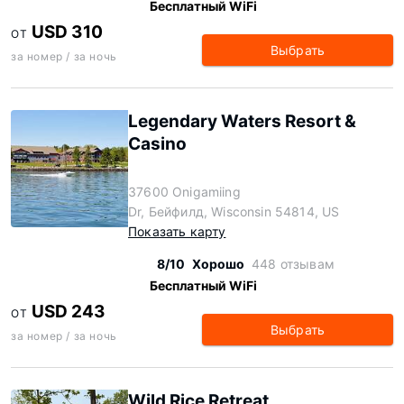
Бесплатный WiFi
USD 310
ОТ
Выбрать
за номер / за ночь
Legendary Waters Resort &
Casino
37600 Onigamiing
Dr, Бейфилд, Wisconsin 54814, US
Показать карту
8/10
Хорошо
448 отзывам
Бесплатный WiFi
USD 243
ОТ
Выбрать
за номер / за ночь
Wild Rice Retreat