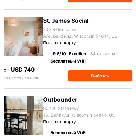
St. James Social
200 Rittenhouse
Ave, Бейфилд, Wisconsin 54814, US
Показать карту
9.6/10
Excellent
34 отзывам
Бесплатный WiFi
USD 749
ОТ
Выбрать
за номер / за ночь
Outbounder
85230 State Hwy
13, Бейфилд, Wisconsin 54814, US
Показать карту
Бесплатный WiFi