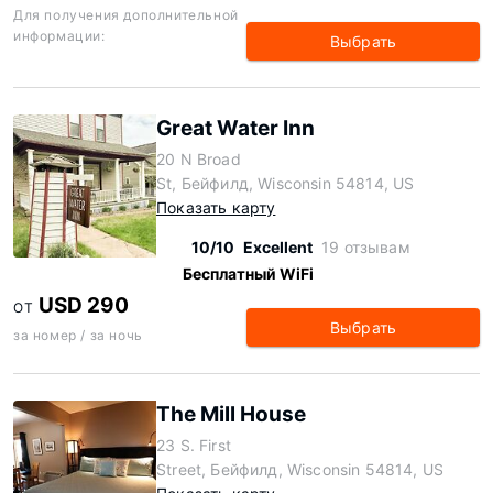
Для получения дополнительной
информации:
Выбрать
Great Water Inn
20 N Broad
St, Бейфилд, Wisconsin 54814, US
Показать карту
10/10
Excellent
19 отзывам
Бесплатный WiFi
USD 290
ОТ
Выбрать
за номер / за ночь
The Mill House
23 S. First
Street, Бейфилд, Wisconsin 54814, US