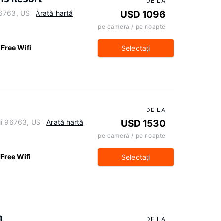
DE LA
96763, US
Arată hartă
USD 1096
pe cameră / pe noapte
Free Wifi
Selectaţi
DE LA
ii 96763, US
Arată hartă
USD 1530
pe cameră / pe noapte
Free Wifi
Selectaţi
a
DE LA