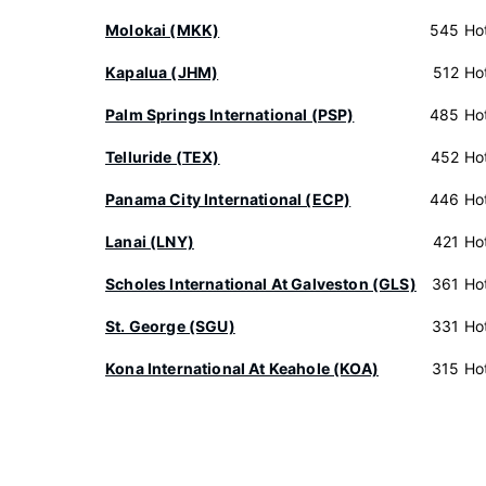
Molokai (MKK)
545 Hot
Kapalua (JHM)
512 Hot
Palm Springs International (PSP)
485 Hot
Telluride (TEX)
452 Hot
Panama City International (ECP)
446 Hot
Lanai (LNY)
421 Hot
Scholes International At Galveston (GLS)
361 Hot
St. George (SGU)
331 Hot
Kona International At Keahole (KOA)
315 Hot