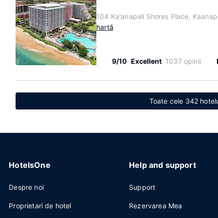
104 Ka'anapali Shores Place, Kaanap
hartă
9/10
Excellent
1037 opinii
Toate cele 342 hotelu
HotelsOne
Help and support
Despre noi
Support
Proprietari de hotel
Rezervarea Mea