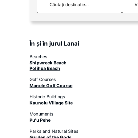
V
În şi în jurul Lanai
Beaches
Shipwreck Beach
Polihua Beach
Golf Courses
Manele Golf Course
Historic Buildings
Kaunolu Village Site
Monuments
Pu'u Pehe
Parks and Natural Sites
Garden of the Gods