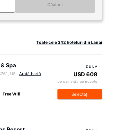
Căutare
Toate cele 342 hoteluri din Lanai
 & Spa
DE LA
6761, US
Arată hartă
USD 608
pe cameră / pe noapte
Free Wifi
Selectaţi
ns Resort