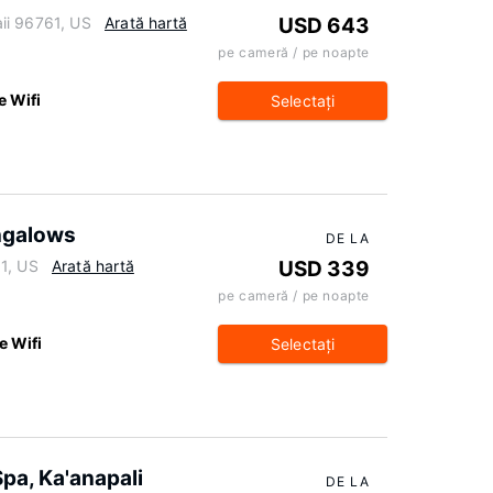
ii 96761, US
Arată hartă
USD 643
pe cameră / pe noapte
e Wifi
Selectaţi
ngalows
DE LA
1, US
Arată hartă
USD 339
pe cameră / pe noapte
e Wifi
Selectaţi
pa, Ka'anapali
DE LA