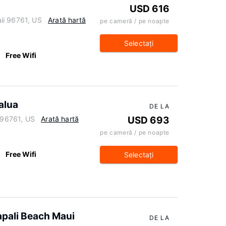
USD 616
ii 96761, US
Arată hartă
pe cameră / pe noapte
Selectaţi
Free Wifi
alua
DE LA
i 96761, US
Arată hartă
USD 693
pe cameră / pe noapte
Free Wifi
Selectaţi
apali Beach Maui
DE LA