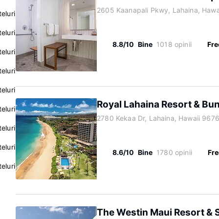
2605 Kaanapali Pkwy, Lahaina, Hawa
eluri
eluri
8.8/10
Bine
1018 opinii
Fre
eluri
eluri
eluri
Royal Lahaina Resort & Bu
eluri
2780 Kekaa Dr, Lahaina, Hawaii 9676
eluri
eluri
8.6/10
Bine
1780 opinii
Fre
eluri
The Westin Maui Resort & S