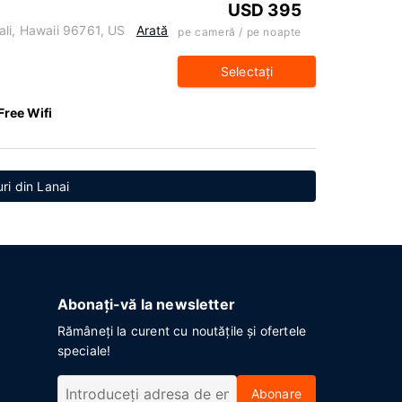
USD 395
ali, Hawaii 96761, US
Arată
pe cameră / pe noapte
Selectaţi
Free Wifi
ri din Lanai
Abonați-vă la newsletter
Rămâneți la curent cu noutățile și ofertele
speciale!
Abonare