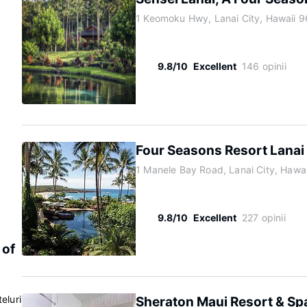
1 Keomoku Hwy, Lanai City, Hawaii 
9.8/10
Excellent
146 opinii
Four Seasons Resort Lanai
1 Manele Bay Road, Lanai City, Hawa
9.8/10
Excellent
227 opinii
 of
eluri
Sheraton Maui Resort & Sp