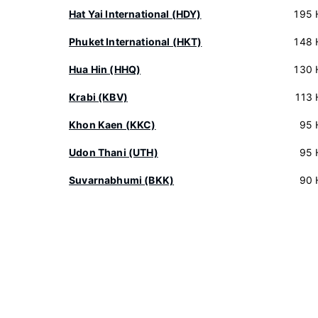
Hat Yai International (HDY)
195 
Phuket International (HKT)
148 
Hua Hin (HHQ)
130 
Krabi (KBV)
113 
Khon Kaen (KKC)
95 
Udon Thani (UTH)
95 
Suvarnabhumi (BKK)
90 