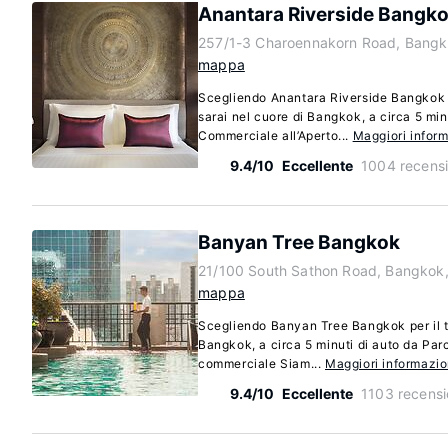
Anantara Riverside Bangko
257/1-3 Charoennakorn Road, Bangk
mappa
Scegliendo Anantara Riverside Bangkok R
sarai nel cuore di Bangkok, a circa 5 min
Commerciale all’Aperto...
Maggiori infor
9.4/10
Eccellente
1004 recensi
Banyan Tree Bangkok
21/100 South Sathon Road, Bangkok,
mappa
Scegliendo Banyan Tree Bangkok per il tu
Bangkok, a circa 5 minuti di auto da Pa
commerciale Siam...
Maggiori informazio
9.4/10
Eccellente
1103 recensi