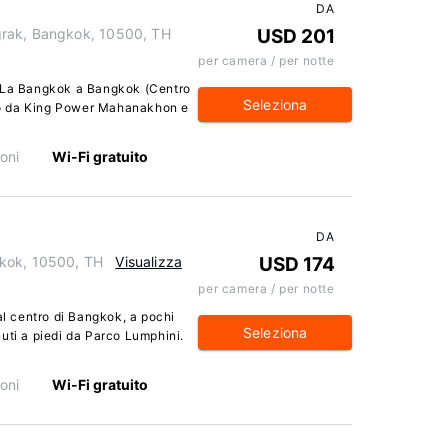
DA
grak, Bangkok, 10500, TH
USD 201
per camera / per notte
i-La Bangkok a Bangkok (Centro
Seleziona
auto da King Power Mahanakhon e
oni
Wi-Fi gratuito
DA
gkok, 10500, TH
Visualizza
USD 174
per camera / per notte
al centro di Bangkok, a pochi
Seleziona
uti a piedi da Parco Lumphini.
oni
Wi-Fi gratuito