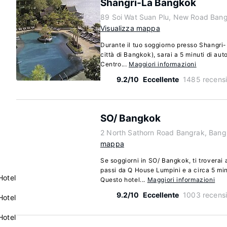
Shangri-La Bangkok
89 Soi Wat Suan Plu, New Road Ban
Visualizza mappa
Durante il tuo soggiorno presso Shangr
città di Bangkok), sarai a 5 minuti di 
Centro...
Maggiori informazioni
9.2/10
Eccellente
1485 recensi
SO/ Bangkok
2 North Sathorn Road Bangrak, Ban
mappa
Se soggiorni in SO/ Bangkok, ti troverai 
passi da Q House Lumpini e a circa 5 min
Hotel
Questo hotel...
Maggiori informazioni
9.2/10
Eccellente
1003 recensi
Hotel
Hotel