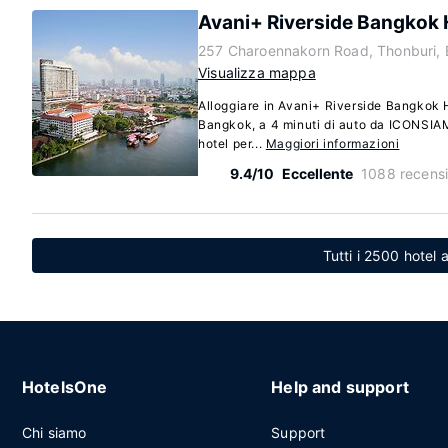
Avani+ Riverside Bangkok 
257 Charoennakorn Road, Thonburi,
Visualizza mappa
Alloggiare in Avani+ Riverside Bangkok Ho
Bangkok, a 4 minuti di auto da ICONSIAM
hotel per...
Maggiori informazioni
9.4/10
Eccellente
1088 recensi
Tutti i 2500 hotel 
HotelsOne
Help and support
Chi siamo
Support