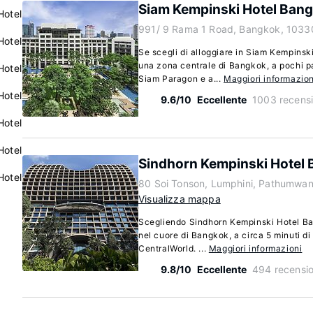
Siam Kempinski Hotel Ban
Hotel
991/ 9 Rama 1 Road, Bangkok, 1033
Hotel
Se scegli di alloggiare in Siam Kempinski
una zona centrale di Bangkok, a pochi 
Hotel
Siam Paragon e a...
Maggiori informazion
Hotel
9.6/10
Eccellente
1003 recensi
Hotel
Hotel
Sindhorn Kempinski Hotel
Hotel
80 Soi Tonson, Lumphini, Pathumwa
Visualizza mappa
Scegliendo Sindhorn Kempinski Hotel Ban
nel cuore di Bangkok, a circa 5 minuti d
CentralWorld. ...
Maggiori informazioni
9.8/10
Eccellente
494 recensio