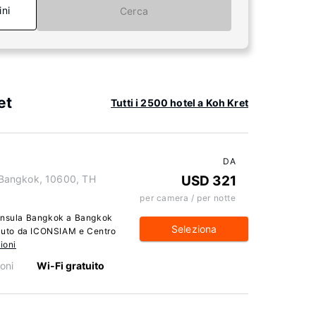
ini
Cerca
et
Tutti i 2500 hotel a Koh Kret
DA
Bangkok, 10600, TH
USD 321
per camera / per notte
ninsula Bangkok a Bangkok
Seleziona
i auto da ICONSIAM e Centro
ioni
oni
Wi-Fi gratuito