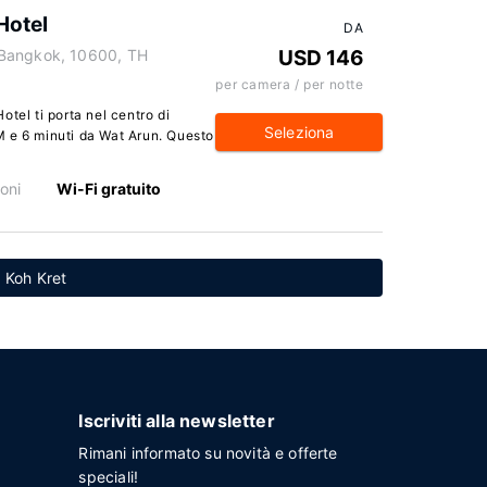
Hotel
DA
 Bangkok, 10600, TH
USD 146
per camera / per notte
tel ti porta nel centro di
Seleziona
 e 6 minuti da Wat Arun. Questo
oni
Wi-Fi gratuito
a Koh Kret
Iscriviti alla newsletter
Rimani informato su novità e offerte
speciali!