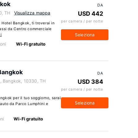
gkok
DA
0, TH
Visualizza mappa
USD 442
per camera / per notte
 Hotel Bangkok, ti troverai in
passi da Centro commerciale
Seleziona
i
oni
Wi-Fi gratuito
 Bangkok
DA
n, Bangkok, 10330, TH
USD 384
per camera / per notte
gkok per il tuo soggiorno, sarai
Seleziona
i auto da Parco Lumphini e
ni
Wi-Fi gratuito