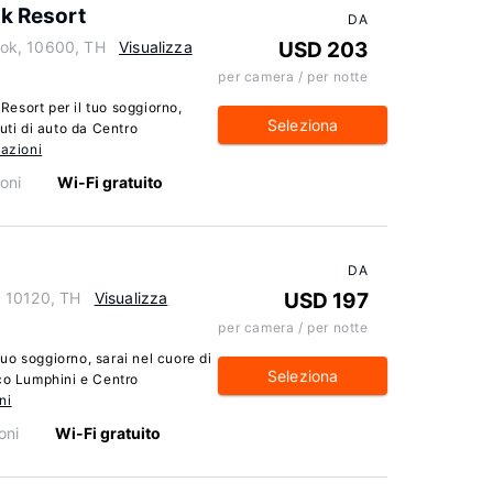
k Resort
DA
ok, 10600, TH
Visualizza
USD 203
per camera / per notte
esort per il tuo soggiorno,
Seleziona
uti di auto da Centro
mazioni
oni
Wi-Fi gratuito
DA
 10120, TH
Visualizza
USD 197
per camera / per notte
o soggiorno, sarai nel cuore di
Seleziona
rco Lumphini e Centro
ni
oni
Wi-Fi gratuito