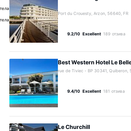
отела
Port du Crouesty, Arzon, 56640, FR
тела
9.2/10
Excellent
189 отзива
Best Western Hotel Le Bell
rue de Tiviec - BP 30341, Quiberon,
9.4/10
Excellent
181 отзива
Le Churchill