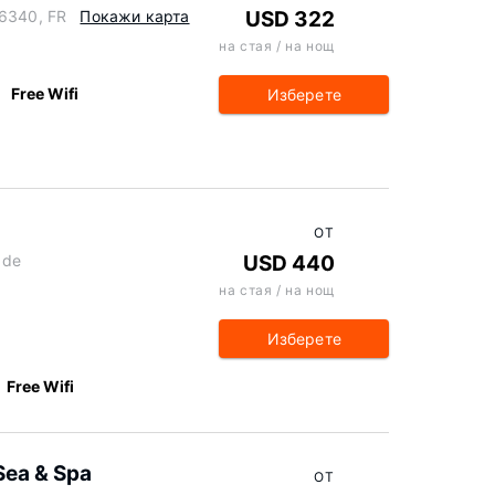
56340, FR
Покажи карта
USD 322
на стая / на нощ
Free Wifi
Изберете
ОТ
 de
USD 440
на стая / на нощ
Изберете
Free Wifi
Sea & Spa
ОТ