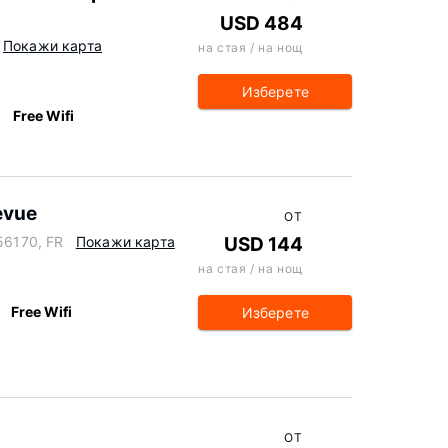
USD 484
Покажи карта
на стая / на нощ
Изберете
Free Wifi
evue
ОТ
 56170, FR
Покажи карта
USD 144
на стая / на нощ
Free Wifi
Изберете
ОТ