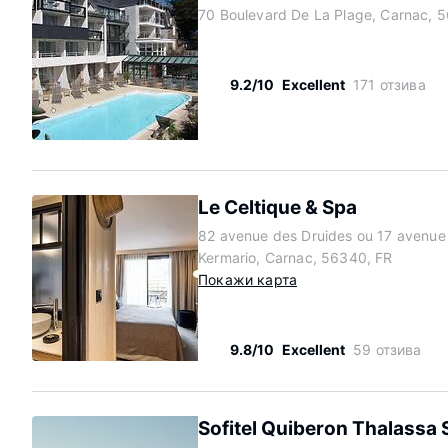
70 Boulevard De La Plage, Carnac, 
9.2/10
Excellent
171 отзива
Le Celtique & Spa
82 avenue des Druides ou 17 avenue
Kermario, Carnac, 56340, FR
Покажи карта
9.8/10
Excellent
59 отзива
Sofitel Quiberon Thalassa 