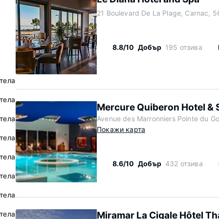
21 Boulevard De La Plage, Carnac, 
8.8/10
Добър
195 отзива
тела
отела
Mercure Quiberon Hotel & 
отела
Avenue des Marronniers Pointe du Go
Покажи карта
тела
тела
8.6/10
Добър
432 отзива
отела
отела
отела
Miramar La Cigale Hôtel Th