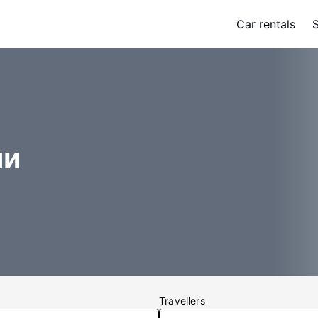
Car rentals
ли
Travellers