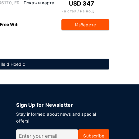
56170, FR
Покажи карта
USD 347
на стая / на нощ
Free Wifi
Изберете
Île d'Hoedic
Sign Up for Newsletter
Stay informed about news and special
offers!
Subscribe