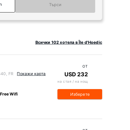
n
Търси
Всички 102 хотела в Île d'Hoedic
ОТ
340, FR
Покажи карта
USD 232
на стая / на нощ
Free Wifi
Изберете