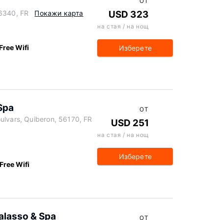
ОТ
56340, FR
Покажи карта
USD 323
на стая / на нощ
Free Wifi
Изберете
Spa
ОТ
ulvars, Quiberon, 56170, FR
USD 251
на стая / на нощ
Изберете
Free Wifi
alasso & Spa
ОТ