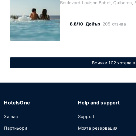
Boulevard Louison Bobet, Quiberon, 
8.8/10
Добър
205 отзива
Всички 102 хотела в 
HotelsOne
Help and support
За нас
Support
Партньори
Моята резервация