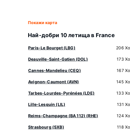
Покажи карта
Най-добри 10 летища в France
Paris-Le Bourget (LBG)
206 Хо
Deauville-Saint-Gatien (DOL)
173 Х
Cannes-Mandelieu (CEQ)
167 Х
Avignon-Caumont (AVN)
145 Хо
Tarbes-Lourdes-Pyrénées (LDE)
133 Хо
Lille-Lesquin (LIL)
131 Х
Reims-Champagne (BA 112) (RHE)
124 Х
Strasbourg (SXB)
118 Х