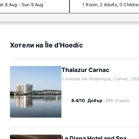
at 8 Aug - Sun 9 Aug
1 Room, 2 Adults, 0 Childre
Хотели на Île d'Hoedic
Thalazur Carnac
2 avenue de l'Atlantique, Carnac, 56
8.4/10
Добър
498 отзива
Le Diana Hotel and Spa