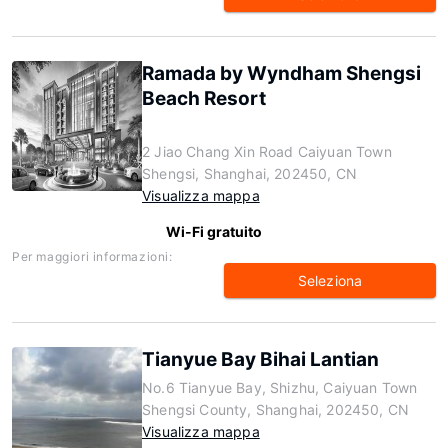
Ramada by Wyndham Shengsi
Beach Resort
2 Jiao Chang Xin Road Caiyuan Town
Shengsi, Shanghai, 202450, CN
Visualizza mappa
Wi-Fi gratuito
Per maggiori informazioni:
Seleziona
Tianyue Bay Bihai Lantian
No.6 Tianyue Bay, Shizhu, Caiyuan Town
Shengsi County, Shanghai, 202450, CN
Visualizza mappa