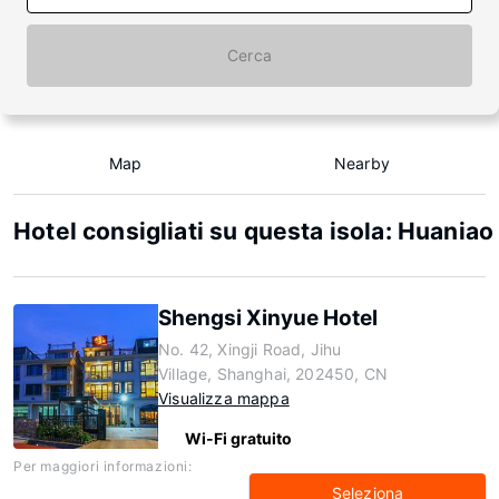
Cerca
Map
Nearby
Hotel consigliati su questa isola: Huaniao
Shengsi Xinyue Hotel
No. 42, Xingji Road, Jihu
Village, Shanghai, 202450, CN
Visualizza mappa
Wi-Fi gratuito
Per maggiori informazioni:
Seleziona