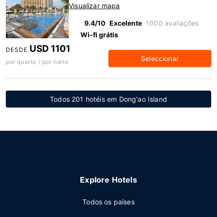
Visualizar mapa
9.4/10
Excelente
1000 avaliações
Wi-fi grátis
USD 1101
DESDE
Seleccionar
por quarto / por noite
Todos 201 hotéis em Dong'ao Island
Explore Hotels
Todos os países