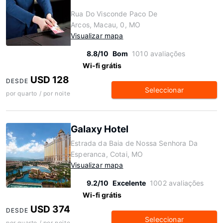
Rua Do Visconde Paco De
Arcos, Macau, 0, MO
Visualizar mapa
8.8/10
Bom
1010 avaliações
Wi-fi grátis
USD 128
DESDE
Seleccionar
por quarto / por noite
Galaxy Hotel
Estrada da Baia de Nossa Senhora Da
Esperanca, Cotai, MO
Visualizar mapa
9.2/10
Excelente
1002 avaliações
Wi-fi grátis
USD 374
DESDE
Seleccionar
por quarto / por noite