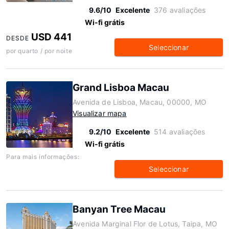
9.6/10
Excelente
376 avaliações
Wi-fi grátis
USD 441
DESDE
Seleccionar
por quarto / por noite
Grand Lisboa Macau
Avenida de Lisboa, Macau, 00000, MO
Visualizar mapa
9.2/10
Excelente
514 avaliações
Wi-fi grátis
Para mais informações:
Seleccionar
Banyan Tree Macau
Avenida Marginal Flor de Lotus, Taipa, MO