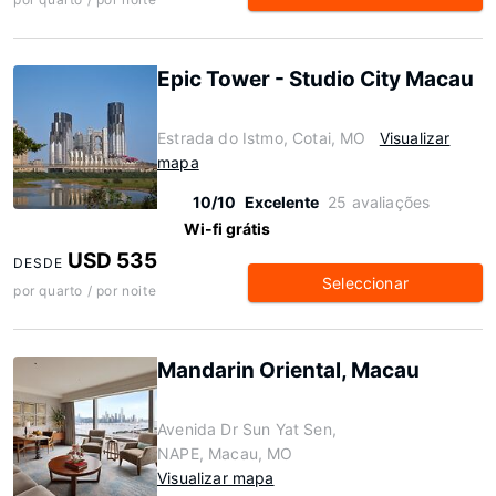
Epic Tower - Studio City Macau
Estrada do Istmo, Cotai, MO
Visualizar
mapa
10/10
Excelente
25 avaliações
Wi-fi grátis
USD 535
DESDE
Seleccionar
por quarto / por noite
Mandarin Oriental, Macau
Avenida Dr Sun Yat Sen,
NAPE, Macau, MO
Visualizar mapa