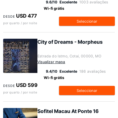
9.6/10
Excelente
1003 avaliações
Wi-fi grátis
USD 477
DESDE
Seleccionar
por quarto / por noite
City of Dreams - Morpheus
Estrada do Istmo, Cotai, 00000, MO
Visualizar mapa
9.4/10
Excelente
186 avaliações
Wi-fi grátis
USD 599
DESDE
Seleccionar
por quarto / por noite
Sofitel Macau At Ponte 16