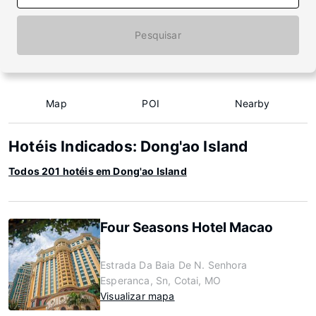
Pesquisar
Map
POI
Nearby
Hotéis Indicados: Dong'ao Island
Todos 201 hotéis em Dong'ao Island
Four Seasons Hotel Macao
Estrada Da Baia De N. Senhora
Esperanca, Sn, Cotai, MO
Visualizar mapa