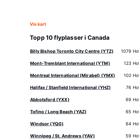
Vis kart
Topp 10 flyplasser i Canada
Billy Bishop Toronto City Centre (YTZ)
1079 Hot
Mont-Tremblant International (YTM)
123 Hot
Montreal International (Mirabel) (YMX)
102 Hot
Halifax / Stanfield International (YHZ)
76 Hot
Abbotsford (YXX)
69 Hot
Tofino / Long Beach (YAZ)
65 Hot
Windsor (YQG)
64 Hot
Winnipeg / St. Andrews (YAV)
59 Hot