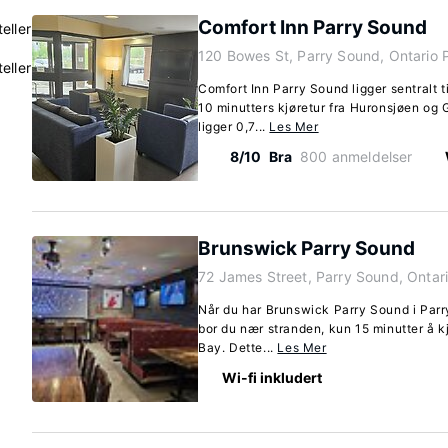
Comfort Inn Parry Sound
eller
120 Bowes St, Parry Sound, Ontario 
eller
Comfort Inn Parry Sound ligger sentralt t
10 minutters kjøretur fra Huronsjøen og 
ligger 0,7...
Les Mer
8/10
Bra
800 anmeldelser
Brunswick Parry Sound
72 James Street, Parry Sound, Ontar
Når du har Brunswick Parry Sound i Par
bor du nær stranden, kun 15 minutter å k
Bay. Dette...
Les Mer
Wi-fi inkludert