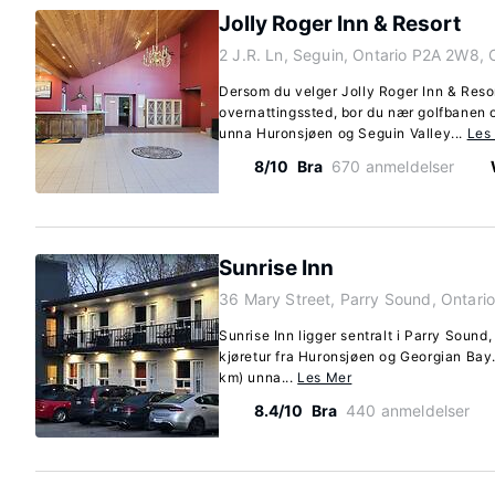
Jolly Roger Inn & Resort
2 J.R. Ln, Seguin, Ontario P2A 2W8, 
Dersom du velger Jolly Roger Inn & Reso
overnattingssted, bor du nær golfbanen 
unna Huronsjøen og Seguin Valley...
Les
8/10
Bra
670 anmeldelser
Sunrise Inn
36 Mary Street, Parry Sound, Ontari
Sunrise Inn ligger sentralt i Parry Sound
kjøretur fra Huronsjøen og Georgian Bay. 
km) unna...
Les Mer
8.4/10
Bra
440 anmeldelser