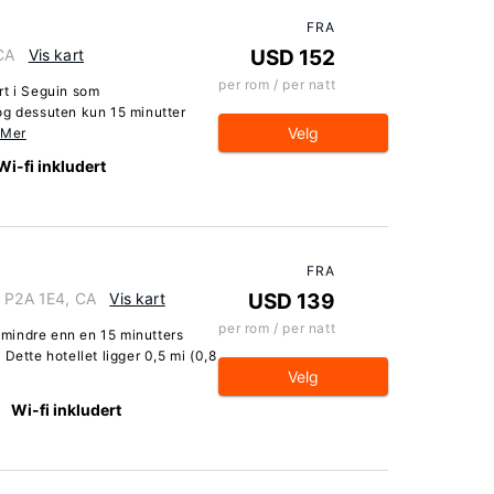
FRA
CA
Vis kart
USD 152
per rom / per natt
rt i Seguin som
og dessuten kun 15 minutter
Velg
 Mer
Wi-fi inkludert
FRA
o P2A 1E4, CA
Vis kart
USD 139
per rom / per natt
, mindre enn en 15 minutters
Dette hotellet ligger 0,5 mi (0,8
Velg
Wi-fi inkludert