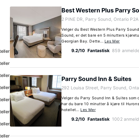
Best Western Plus Parry S
2 PINE DR, Parry Sound, Ontario P2A
Velger du Best Western Plus Parry Sound
Sound, er det bare en 5 minutters kjøret
Georgian Bay. Dette...
Les Mer
9.2/10
Fantastisk
859 anmelde
eller
eller
eller
Parry Sound Inn & Suites
eller
292 Louisa Street, Parry Sound, Onta
Velger du Parry Sound Inn & Suites som 
eller
har du bare 10 minutter å kjøre til Huro
hotellet...
Les Mer
eller
9.2/10
Fantastisk
1002 anmeld
eller
eller