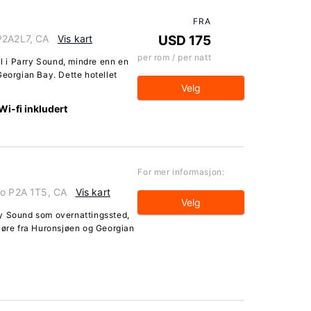
FRA
P2A2L7, CA
Vis kart
USD 175
per rom / per natt
il i Parry Sound, mindre enn en
Georgian Bay. Dette hotellet
Velg
Wi-fi inkludert
For mer informasjon:
io P2A 1T5, CA
Vis kart
Velg
ry Sound som overnattingssted,
jøre fra Huronsjøen og Georgian