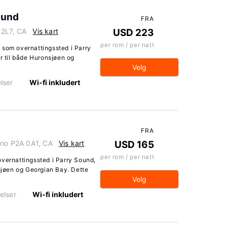
ound
FRA
 2L7, CA
Vis kart
USD 223
per rom / per natt
 som overnattingssted i Parry
ur til både Huronsjøen og
Velg
lser
Wi-fi inkludert
FRA
rio P2A 0A1, CA
Vis kart
USD 165
per rom / per natt
overnattingssted i Parry Sound,
nsjøen og Georgian Bay. Dette
Velg
elser
Wi-fi inkludert