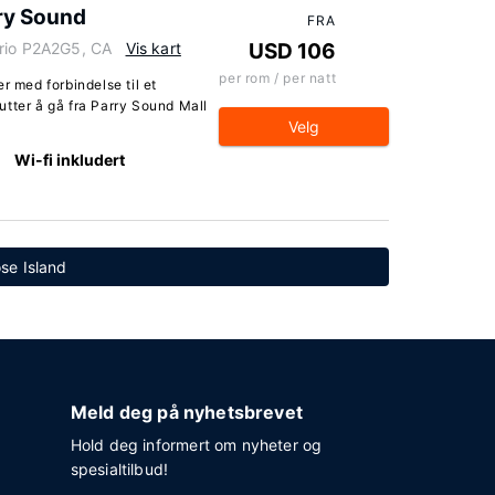
rry Sound
FRA
ario P2A2G5, CA
Vis kart
USD 106
per rom / per natt
r med forbindelse til et
utter å gå fra Parry Sound Mall
Velg
Wi-fi inkludert
ose Island
Meld deg på nyhetsbrevet
Hold deg informert om nyheter og
spesialtilbud!