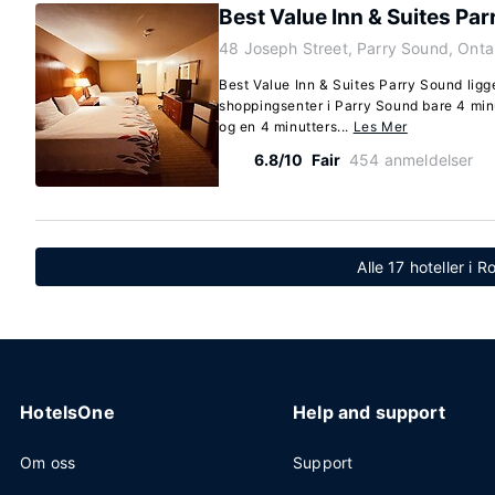
Best Value Inn & Suites Pa
48 Joseph Street, Parry Sound, Ont
Best Value Inn & Suites Parry Sound ligge
shoppingsenter i Parry Sound bare 4 min
og en 4 minutters...
Les Mer
6.8/10
Fair
454 anmeldelser
Alle 17 hoteller i R
HotelsOne
Help and support
Om oss
Support