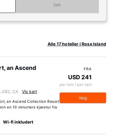
Søk
Alle 17 hoteller i Rose Island
t, an Ascend
FRA
USD 241
per rom / per natt
A 0B2, CA
Vis kart
Velg
ort, an Ascend Collection Resort
enn en 10 minutters kjøretur fra
Wi-fi inkludert