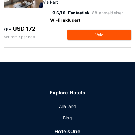
Vis kart
9.6/10
Fantastisk
88 anmeldelser
Wi-fi inkludert
USD 172
FRA
Velg
per rom / per natt
Explore Hotels
Alle land
Blog
HotelsOne