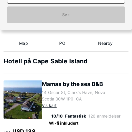
Søk
Map
POI
Nearby
Hotell på Cape Sable Island
Mamas by the sea B&B
14 Oscar St, Clark's Havn, Nova
Scotia B0W 1P0, CA
Vis kart
10/10
Fantastisk
126 anmeldelser
Wi-fi inkludert
USD 138