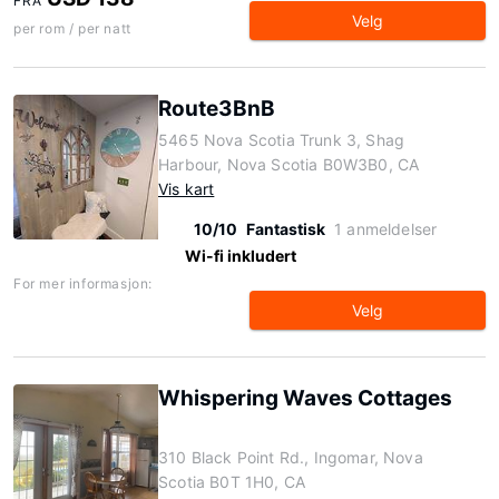
FRA
Velg
per rom / per natt
Route3BnB
5465 Nova Scotia Trunk 3, Shag
Harbour, Nova Scotia B0W3B0, CA
Vis kart
10/10
Fantastisk
1 anmeldelser
Wi-fi inkludert
For mer informasjon:
Velg
Whispering Waves Cottages
310 Black Point Rd., Ingomar, Nova
Scotia B0T 1H0, CA