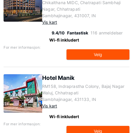
Chikalthana MIDC, Chatrapati Sambhaji
Nagar, Chhatrapati
Sambhajinagar, 431007, IN
Vis kart
9.4/10
Fantastisk
116 anmeldelser
Wi-fi inkludert
For mer informasjon:
Velg
Hotel Manik
RM158, Indraprastha Colony, Bajaj Nagar
Waluj, Chhatrapati
Sambhajinagar, 431133, IN
Vis kart
Wi-fi inkludert
For mer informasjon:
Velg