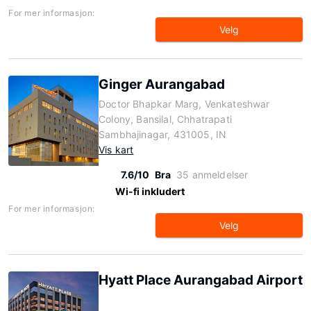
For mer informasjon:
Velg
Ginger Aurangabad
Doctor Bhapkar Marg, Venkateshwar
Colony, Bansilal, Chhatrapati
Sambhajinagar, 431005, IN
Vis kart
7.6/10
Bra
35 anmeldelser
Wi-fi inkludert
For mer informasjon:
Velg
Hyatt Place Aurangabad Airport