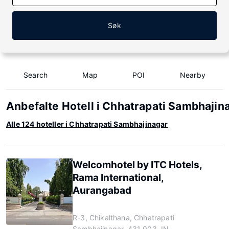
Søk
Search
Map
POI
Nearby
Anbefalte Hotell i Chhatrapati Sambhajin
Alle 124 hoteller i Chhatrapati Sambhajinagar
Welcomhotel by ITC Hotels,
Rama International,
Aurangabad
R-3, Chikalthana, Chhatrapati
Sambhajinagar, 431 003, IN