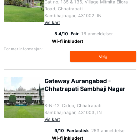
Gat no. 135 & 136, Village Mitmita Ellora
Road, Chhatrapati
Sambhajinagar, 431002, IN
Vis kart
5.4/10
Fair
16 anmeldelser
Wi-fi inkludert
For mer informasjon:
Velg
Gateway Aurangabad -
Chhatrapati Sambhaji Nagar
8-N-12, Cidco, Chhatrapati
Sambhajinagar, 431003, IN
Vis kart
9/10
Fantastisk
263 anmeldelser
Wi-fi inkludert