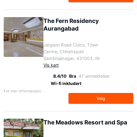
The Fern Residency
Aurangabad
Jalgaon Road Cidco, Town
Centre, Chhatrapati
Sambhajinagar, 431003, IN
Vis kart
8.4/10
Bra
47 anmeldelser
Wi-fi inkludert
For mer informasjon:
Velg
The Meadows Resort and Spa