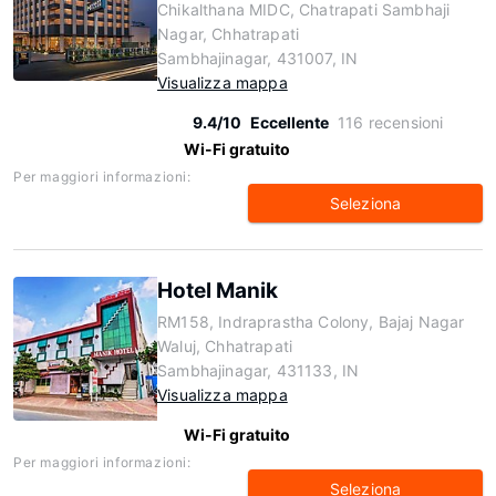
Chikalthana MIDC, Chatrapati Sambhaji
Nagar, Chhatrapati
Sambhajinagar, 431007, IN
Visualizza mappa
9.4/10
Eccellente
116 recensioni
Wi-Fi gratuito
Per maggiori informazioni:
Seleziona
Hotel Manik
RM158, Indraprastha Colony, Bajaj Nagar
Waluj, Chhatrapati
Sambhajinagar, 431133, IN
Visualizza mappa
Wi-Fi gratuito
Per maggiori informazioni:
Seleziona