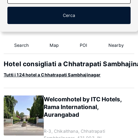
Cerca
Search
Map
POI
Nearby
Hotel consigliati a Chhatrapati Sambhaji
Tutti i 124 hotel a Chhatrapati Sambhajinagar
Welcomhotel by ITC Hotels,
Rama International,
Aurangabad
R-3, Chikalthana, Chhatrapati
Sambhajinagar, 431 003, IN