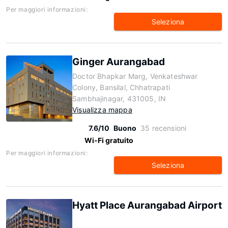
Per maggiori informazioni:
Seleziona
Ginger Aurangabad
Doctor Bhapkar Marg, Venkateshwar
Colony, Bansilal, Chhatrapati
Sambhajinagar, 431005, IN
Visualizza mappa
7.6/10
Buono
35 recensioni
Wi-Fi gratuito
Per maggiori informazioni:
Seleziona
Hyatt Place Aurangabad Airport