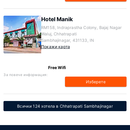
Hotel Manik
RM158, Indraprastha Colony, Bajaj Nagar
Waluj, Chhatrapati
Sambhajinagar, 431133, IN
Покажи карта
Free Wifi
За повече информация:
Изберете
Всички 124 хотела в Chhatrapati Sambhajinagar