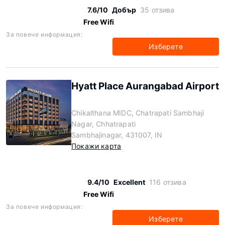
7.6/10
Добър
35 отзива
Free Wifi
За повече информация:
Изберете
Hyatt Place Aurangabad Airport
Chikalthana MIDC, Chatrapati Sambhaji
Nagar, Chhatrapati
Sambhajinagar, 431007, IN
Покажи карта
9.4/10
Excellent
116 отзива
Free Wifi
За повече информация:
Изберете