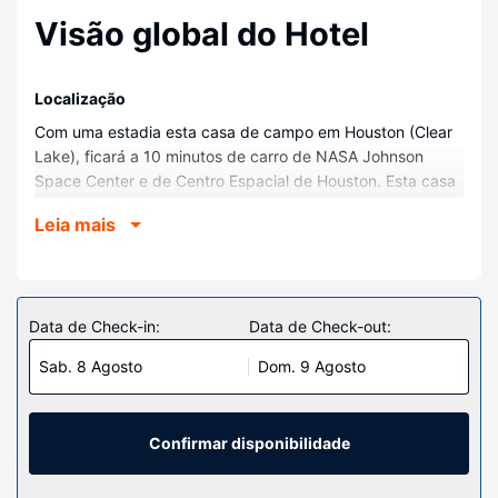
Visão global do Hotel
Localização
Com uma estadia esta casa de campo em Houston (Clear
Lake), ficará a 10 minutos de carro de NASA Johnson
Space Center e de Centro Espacial de Houston. Esta casa
de campo está a 16,4 km (10,2 mi) de Kemah Boardwalk e
Leia mais
a 4,3 km (2,7 mi) de Universidade de Houston - Clear
Lake.
Quartos
Sinta-se em casa nesta casa de campo com ar
Data de Check-in:
Data de Check-out:
condicionado e lareiras. Tem ao seu dispor cozinha com
Sab. 8 Agosto
Dom. 9 Agosto
um forno, uma placa de cozinha e um micro-ondas. As
comodidades incluem uma secretária e uma máquina de
lavar roupa.
Confirmar disponibilidade
Serviço do hotel
Não perca as várias atividades recreativas e de