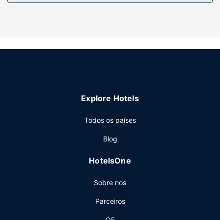
entretimento ao seu dispor, incluindo uma piscina exterior.
O espaço oferece ainda Wi-fi grátis e churrasqueiras.
Outros serviços
Há estacionamento grátis no local.
Explore Hotels
Todos os países
Blog
HotelsOne
Sobre nos
Parceiros
QF