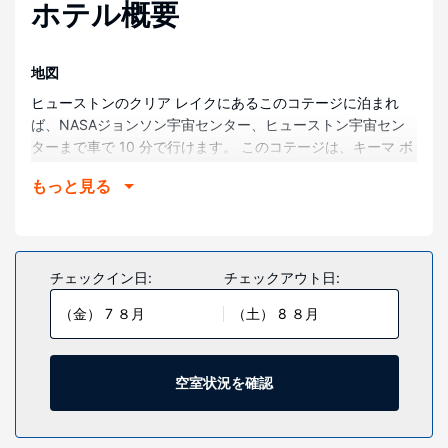
ホテル概要
地図
ヒューストンのクリア レイクにあるこのコテージに泊まれ
ば、NASAジョンソン宇宙センター、ヒューストン宇宙セン
ターまで車で 10 分で行けます。 このコテージは、キーマ ボ
ードウォーク (テーマパーク)まで 16.4 km、ヒューストン大
もっと見る
学 - クリア レイクまで 4.3 km の場所にあります。
部屋
コテージには冷房や暖炉が備わり、快適にお過ごしいただけ
ます。キッチンにはオーブン、コンロ、電子レンジが備わっ
チェックイン日:
チェックアウト日:
ています。デスクと洗濯機をご利用いただけます。
（金） 7 ８月
（土） 8 ８月
施設
屋外プールなどのレクリエーション設備のほか、WiFi (無
料)、バーベキューグリルなどの設備をご利用いただけます。
空室状況を確認
その他の施設
敷地内にはセルフパーキング (無料) が備わっています。