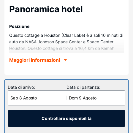
Panoramica hotel
Posizione
Questo cottage a Houston (Clear Lake) è a soli 10 minuti di
auto da NASA Johnson Space Center e Space Center
Houston. Questo cottage si trova a 16,4 km da Kemah
Boardwalk e 4,3 km da University of Houston - Clear Lake.
Maggiori informazioni
Camere
Questo cottage vanta un caminetto e molto altro ancora.
Troverai anche una cucina con un forno, un piano cottura e
un microonde. A tua disposizione avrai anche una scrivania
Data di arrivo:
Data di partenza:
e una lavatrice.
Sab 8 Agosto
Dom 9 Agosto
Attrattive della proprietà
Le opportunità di svago non mancano: avrai a disposizione
una piscina all'aperto, oltre a il Wi-Fi gratuito e un'area
Controllare disponibilità
barbecue.
Altre attrattive