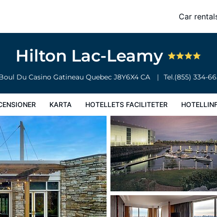
Car rental
ciliteter
Hotellinformation
Hotellregler
Hilton Lac-Leamy
 Boul Du Casino
Gatineau
Quebec
J8Y6X4
CA
Tel.
(855) 334-6
CENSIONER
KARTA
HOTELLETS FACILITETER
HOTELLIN