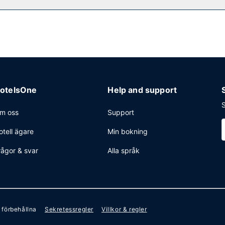
vice dygnet runt, limousine- och taxibokning och expressutcheckning. 
ill 4738 kvadratmeter, däribland konferenscenter och 16 mötesrum. A
otelsOne
Help and support
S
m oss
Support
otell ägare
Min bokning
rågor & svar
Alla språk
r förbehållna
Sekretessregler
Villkor & regler