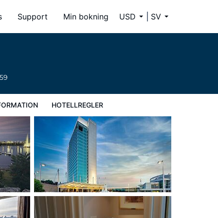
s
Support
Min bokning
USD
SV
659
FORMATION
HOTELLREGLER