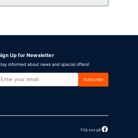
Planerar du ett event i Gatineau? På detta hotell
vgiftsfri parkering erbjuds på plats.
Sign Up for Newsletter
tay informed about news and special offers!
Subscribe
Följ oss på