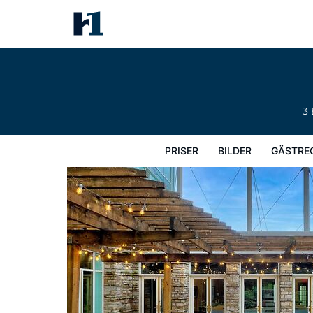
Hilton Lac-Leamy
Priser
Bilder
Gästrecensioner
Karta
Hotellets fa
3
PRISER
BILDER
GÄSTRE