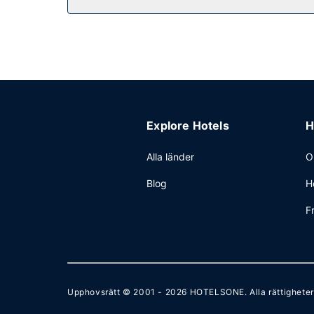
Övriga bekvämligheter
Gäster har tillgång till bland annat business-ser
finns det event- och konferensutrymmen på upp t
Explore Hotels
H
Alla länder
O
Blog
H
F
Upphovsrätt © 2001 - 2026
HOTELSONE
. Alla rättighete