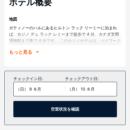
ホテル概要
地図
ガティノーのハルにあるヒルトン ラック リーミーに泊まれ
ば、カジノ デュ ラック レミーまで徒歩で 4 分、カナダ文明
博物館まで車で 4 分です。 このカジノホテルは、バイワード
マーケットまで 5 km、パーラメント ハウスまで 5.7 km で
もっと見る
す。
部屋
全部で 349 室ある客室にはミニバー、スマートテレビがあり
ます。47 インチの薄型テレビでケーブルをご覧いただけるほ
チェックイン日:
チェックアウト日:
か、WiFi (無料)などもご利用いただけます。シャワー付き浴
（日） 9 ８月
（月） 10 ８月
槽のある専用バスルームには、バスアメニティ (無料)、ヘア
ドライヤーが備わっています。セーフティボックス (ノート
パソコン収納可能)、デスクをご利用いただけ、ハウスキーピ
ング サービスは、毎日行われます。
空室状況を確認
施設
マッサージ、ボディ トリートメント、フェイシャル トリート