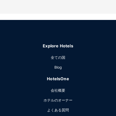
メントをお楽しみいただけるフルサービススパでおくつろぎ
ください。夜カジノにくり出す前に、3 つのホットタブでリ
ラックスしながら英気を養うことができます。このホテルで
は、WiFi (無料)、コンシェルジュ サービス、託児サービス
(有料)をご利用いただけます。
レストラン
フランス料理を食べるなら、Le Baccaraはいかがでしょう
Explore Hotels
か。ホテルにある 4 か所のレストランのうちの 1 つです。客
室で24 時間対応のルームサービスをご利用いただくこともで
全ての国
きます。少し疲れたなと思ったときは、3 か所のバー / ラウ
ンジ から 1 つ選んで、ひと休みしましょう。朝食ビュッフェ
Blog
を週末の 6:30 ～ 10:30 までお召し上がりいただけます (有
料)。
HotelsOne
その他の施設
会社概要
24 時間対応ビジネスセンター、リムジン / タウンカー サー
ビス、エクスプレス チェックアウトをお使いいただけます。
ホテルのオーナー
ガティノーでのイベント開催には、このホテル のカンファレ
ンス センター、16 室の会議室など総面積 4738 平方メート
よくある質問
ル (51000 平方フィート) のイベント設備をご利用いただけ