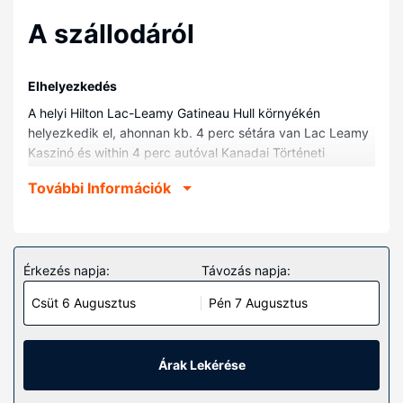
A szállodáról
Elhelyezkedés
A helyi Hilton Lac-Leamy Gatineau Hull környékén
helyezkedik el, ahonnan kb. 4 perc sétára van Lac Leamy
Kaszinó és within 4 perc autóval Kanadai Történeti
Múzeum. Ez a helyi kaszinóval rendelkező hotel kb. 4 km-
További Információk
re található Rideau-csatorna, ill. 5 km-re Byward Market
Square történelmi piac helyszíneitől.
Szobák
Helyezze magát kényelembe a(z) 349 szoba egyikében,
Érkezés napja:
Távozás napja:
melyekben minibár és okostévék is található. A
Csüt 6 Augusztus
Pén 7 Augusztus
szórakozásról 47 hüvelyk képátmérőjű méretű
síkképernyős televízió és kábelcsatornák gondoskodik, a
rendelkezésre álló ingyenes vezeték nélküli internet-
hozzáférés révén pedig kapcsolatot tarthat ismerőseivel.
Árak Lekérése
A(z) privát fürdőszoba (kizárólag azok, melyekben van