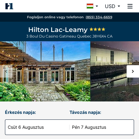
USD
Foglaljon online vagy telefonon
(855) 334-6659
Hilton Lac-Leamy
3 Boul Du Casino
Gatineau
Quebec
J8Y6X4
CA
Érkezés napja:
Távozás napja:
Csüt 6 Augusztus
Pén 7 Augusztus