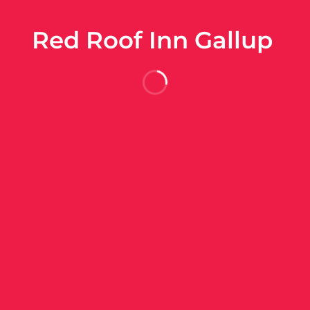
Red Roof Inn Gallup
酒店信息
酒店政策
心和北广场不到 10 分钟车程。 此酒店距离雷克斯博物馆 6.2 英里（9
在旅途中找到家的舒适。提供免费无线网络，方便您与朋友保持联系；有线
及带有免费市内通话的电话。
免费 WiFi和自动售货机等。