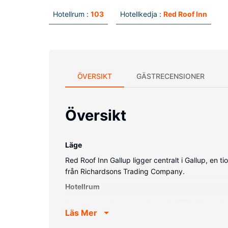
Hotellrum :
103
Hotellkedja :
Red Roof Inn
ÖVERSIKT
GÄSTRECENSIONER
Översikt
Läge
Red Roof Inn Gallup ligger centralt i Gallup, en 
från Richardsons Trading Company.
Hotellrum
Känn dig som hemma i ett av de 103 luftkonditi
Läs Mer
erbjuder underhållning. Privat badrum med gratis 