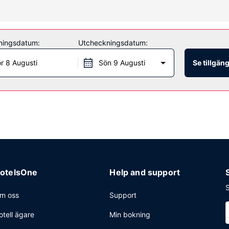
center, gratis wi-fi och varuautomat.
ningsdatum:
Utcheckningsdatum:
ter kan köpa nåt gott att äta. Här erbjuds en gratis kontinental fru
r 8 Augusti
Sön 9 Augusti
Se tillgän
ppen dygnet runt), tvättmöjligheter och bankomat/banktjänster. Avgifts
otelsOne
Help and support
S
m oss
Support
otell ägare
Min bokning