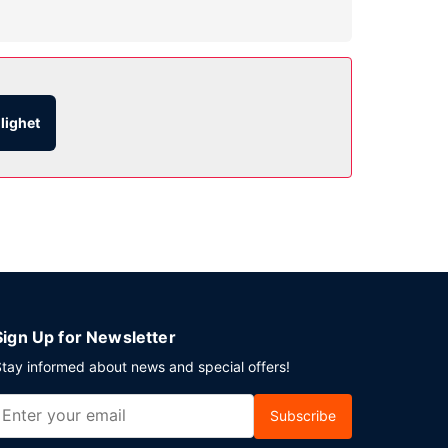
kost dagligen mellan 05.30 och 09.00.
glighet
fri parkering erbjuds på plats.
Sign Up for Newsletter
tay informed about news and special offers!
Subscribe