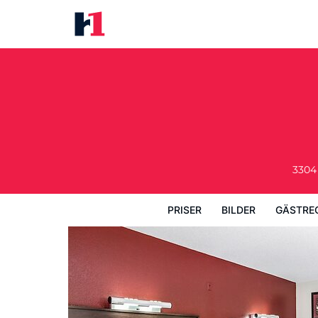
Red Roof Inn Gallup
Priser
Bilder
Gästrecensioner
Kart
3304
PRISER
BILDER
GÄSTRE