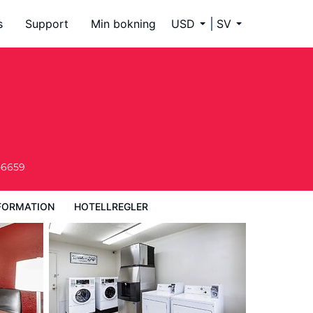
s
Support
Min bokning
USD
SV
-6659
FORMATION
HOTELLREGLER