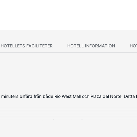
HOTELLETS FACILITETER
HOTELL INFORMATION
HO
tio minuters bilfärd från både Rio West Mall och Plaza del Norte. Det
onerade rummen med kylskåp och mikrovågsugn. Gratis wi-fi gör att 
toalettartiklar och hårtorkar. På rummet finns skrivbord, kaffe- och