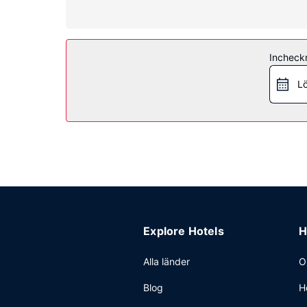
Bekvämligheter på anläggningen
Här har du tillgång till dygnet runt-öppet fitness
Restaurang
Incheck
Red Roof Inn Gallup har en snackbar/deli där gäs
Övriga bekvämligheter
Lö
Gäster har tillgång till bland annat reception (ö
Explore Hotels
H
Alla länder
O
Blog
H