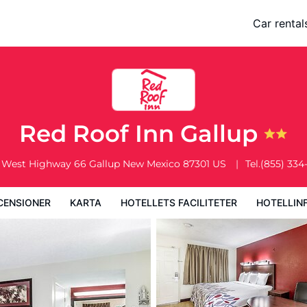
Car rental
a
Hotellets faciliteter
Hotellinformation
Hotellregler
Red Roof Inn Gallup
 West Highway 66
Gallup
New Mexico
87301
US
Tel.
(855) 334
CENSIONER
KARTA
HOTELLETS FACILITETER
HOTELLIN