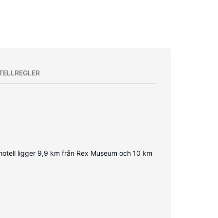
TELLREGLER
ta hotell ligger 9,9 km från Rex Museum och 10 km
du kan hålla dig uppkopplad, och kabel-tv
 tebryggare och telefon med gratis lokalsamtal.