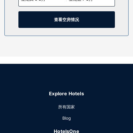
您可在2 个室外游泳池中放松一下，或者享受桑拿和健身中心
等其他度假设施。此酒店的其他设施包括免费 WiFi、礼宾服务
和游乐厅/游戏室。
查看空房情况
餐厅
酒店设有 2 间餐厅，您可以选择到La Fontana简单吃一点，也
可以待在房间里，享受部分时段客房送餐服务。此外咖啡馆还
供应美味点心。忙碌了一天后，可以去酒吧/酒廊或池畔酒吧小
酌一番，轻松一下。
其他设施
特色服务/设施包括商务中心、干洗/洗衣服务和24 小时前台服
务。这家酒店的活动设施包括会议场地和会议室。
Explore Hotels
所有国家
Blog
HotelsOne