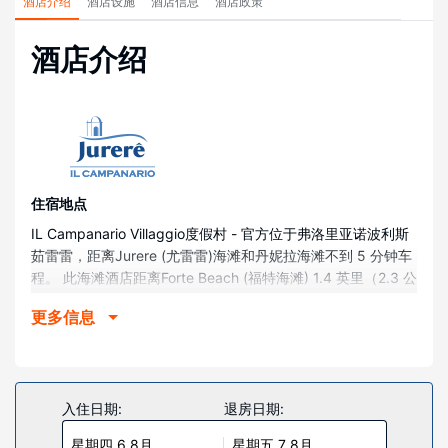
酒店介绍
酒店设施
酒店信息
酒店政策
酒店介绍
住宿地点
IL Campanario Villaggio度假村 - 官方位于弗洛里亚诺波利斯
茹雷雷，距离Jurere (尤雷雷)海滩和丹妮拉海滩不到 5 分钟车
程。 此海滩酒店距离Forte Beach (福特海滩) 1.4 英里（2.3 公
里），距离拉戈伊尼亚海滩 12.6 英里（20.3 公里）。
更多信息
客房
282 间客房提供厨房；您定能在旅途中找到家的舒适。客房设
有私人阳台。提供免费无线网络，方便您与朋友保持联系。便
利设施包括电话，以及保险箱和迷你吧。
入住日期:
退房日期:
物业设施
星期四 6 8月
星期五 7 8月