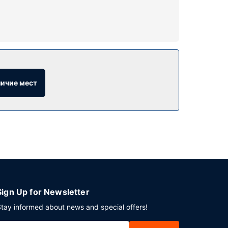
-центр. Этот отель предоставляет
 зал.
тся покидать свой номер, предлагается
личие мест
е дня вы можете расслабиться в баре/лаунже
 работа стойки регистрации. Для проведения
Sign Up for Newsletter
tay informed about news and special offers!