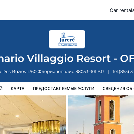
 - OFICIAL
Car rental
Карта
Предоставляемые услуги
Сведения об отеле
Поряд
ario Villaggio Resort - O
a Dos Buzios 1760
Флорианополис
88053-301
BR
Tel.
(855) 
Й
КАРТА
ПРЕДОСТАВЛЯЕМЫЕ УСЛУГИ
СВЕДЕНИЯ ОБ 