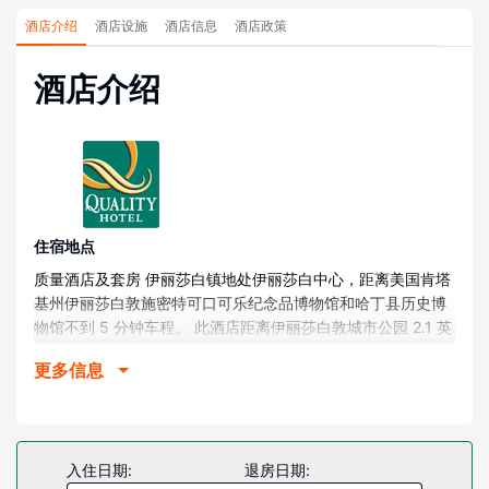
酒店介绍
酒店设施
酒店信息
酒店政策
酒店介绍
住宿地点
质量酒店及套房 伊丽莎白镇地处伊丽莎白中心，距离美国肯塔
基州伊丽莎白敦施密特可口可乐纪念品博物馆和哈丁县历史博
物馆不到 5 分钟车程。 此酒店距离伊丽莎白敦城市公园 2.1 英
里（3.4 公里），距离Brown Pusey House (布朗普西故居)
更多信息
2.5 英里（4 公里）。
客房
有 94 间客房提供冰箱和微波炉；您定能在旅途中找到家的舒
适。提供免费无线网络，方便您与朋友保持联系；有线频道可
入住日期:
退房日期:
满足您的娱乐需求。配备浴缸或淋浴的私人浴室提供免费洗浴