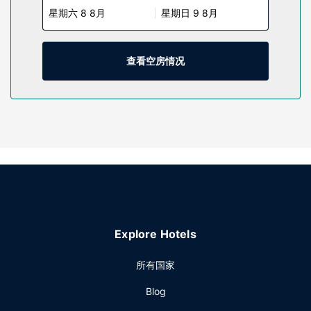
星期六 8 8月
星期日 9 8月
用品和吹风机。便利设施包括书桌和茶具/咖啡用具，以及带有
免费市内通话的电话。
物业设施
查看空房情况
您可利用免费 WiFi、公共区电视和自动售货机等便利服务和设
施。
餐厅
免费欧式早餐供应时间为：周一至周五 06:00 至 09:00，周末
07:00 至 10:00。
其他设施
特色服务/设施包括电脑站点、24 小时前台服务和洗衣设施。
酒店提供免费自助停车。
Explore Hotels
所有国家
Blog