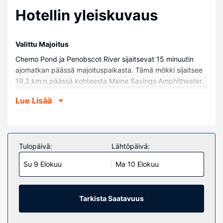
Hotellin yleiskuvaus
Valittu Majoitus
Chemo Pond ja Penobscot River sijaitsevat 15 minuutin
ajomatkan päässä majoituspaikasta. Tämä mökki sijaitsee
19,2 km:n päässä kohteesta Maine Savings Amphitheater
ja 19,3 km:n päässä kohteesta Bangorin Hollywood Casino.
Lue Lisää
Huoneet
Tämä mökki tarjoaa käyttöösi takan. Keittiössä on uuni, liesi
ja mikroaaltouuni.
Tulopäivä:
Lähtöpäivä:
Kiinteistön miellyttävyys
Tämän savuttoman mökin tarjontaan kuuluvat ilmainen
Su 9 Elokuu
Ma 10 Elokuu
pysäköinti lähistöllä ja metsästysmahdollisuus paikan
päällä.
Tarkista Saatavuus
Muut mukavuudet
Palveluihin kuuluu ilmainen pysäköinti.