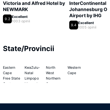
Victoria and Alfred Hotel by
InterContinental
NEWMARK
Johannesburg O.
Airport by IHG
Excellent
9.2
1003 opinii
Excellent
9.4
1005 opinii
State/Provincii
Eastern
KwaZulu-
North
Western
Cape
Natal
West
Cape
Free State
Limpopo
Northern
Gauteng
Mpumalanga
Cape