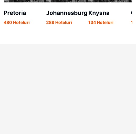
Pretoria
Johannesburg
Knysna
G
480 Hoteluri
289 Hoteluri
134 Hoteluri
13