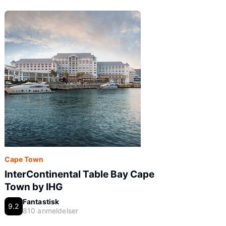
Cape Town
InterContinental Table Bay Cape
Town by IHG
Fantastisk
9.2
810 anmeldelser