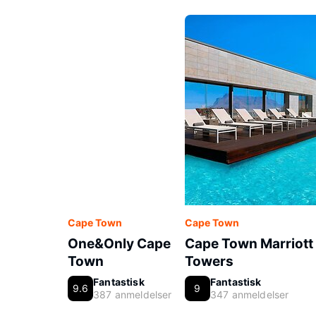
Cape Town
Cape Town
One&Only Cape
Cape Town Marriott 
Town
Towers
Fantastisk
Fantastisk
9.6
9
387 anmeldelser
347 anmeldelser