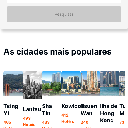
Pesquisar
As cidades mais populares
Tsing
Sha
Kowloon
Tsuen
Ilha de
Tu
Lantau
Yi
Tin
Wan
Hong
Mu
412
493
Kong
Hotéis
465
433
240
73 H
Hotéis