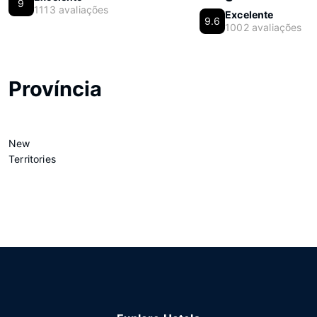
9
1113 avaliações
Excelente
9.6
1002 avaliações
Província
New
Territories