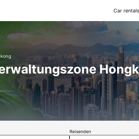
Car rental
gkong
verwaltungszone Hong
Reisenden