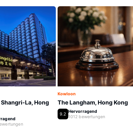
Kowloon
 Shangri-La, Hong
The Langham, Hong Kong
Hervorragend
9.2
1012 bewertungen
rragend
bewertungen