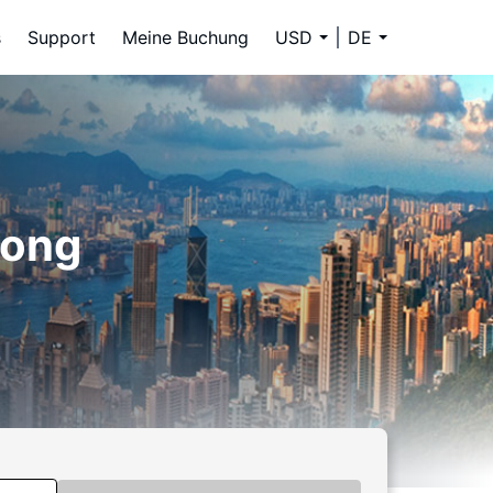
s
Support
Meine Buchung
USD
DE
kong