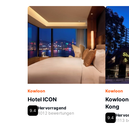
Kowloon
Kowloon
Hotel ICON
Kowloon
Kong
Hervorragend
9.4
1012 bewertungen
Hervo
9.4
1113 